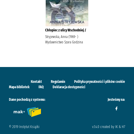
Chłopiec z ulicy Wschodniej /
Stryjewska, Anna (1969- )
Wydawnictwo Szara Godzina
Kontakt
Regulamin
Polityka prywatności i plików cookie
Mapa bibliotek
FAQ
Deklaracja dostępności
Dane pochodzą z systemu:
Jesteśmy na:
© 2019 Instytut Książki
v.1.4.0 created by IK & H7