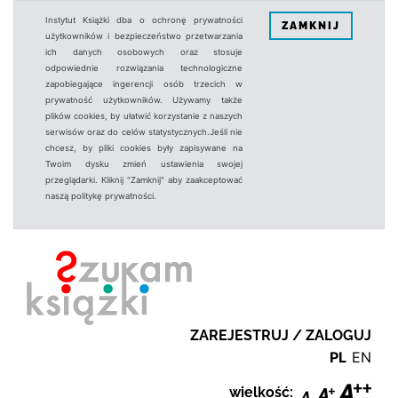
Instytut Książki dba o ochronę prywatności
ZAMKNIJ
użytkowników i bezpieczeństwo przetwarzania
ich danych osobowych oraz stosuje
odpowiednie rozwiązania technologiczne
zapobiegające ingerencji osób trzecich w
prywatność użytkowników. Używamy także
plików cookies, by ułatwić korzystanie z naszych
serwisów oraz do celów statystycznych.Jeśli nie
chcesz, by pliki cookies były zapisywane na
Twoim dysku zmień ustawienia swojej
przeglądarki. Kliknij "Zamknij" aby zaakceptować
naszą politykę prywatności.
ZAREJESTRUJ / ZALOGUJ
PL
EN
wielkość: