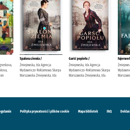
Spalona ziemia /
Garść popiołu /
Fajerwerk
grenkova,
Żmiejewska, Ida Agencja
Żmiejewska, Ida Agencja
Żmiejews
kova,
Wydawniczo-Reklamowa Skarpa
Wydawniczo-Reklamowa Skarpa
Wydawni
van
Warszawska Żmiejewska, Ida
Warszawska Żmiejewska, Ida.
Warszaws
egulamin
Polityka prywatności i plików cookie
Mapa bibliotek
FAQ
Deklar