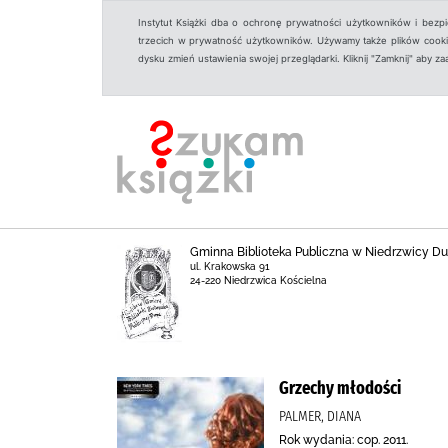
Instytut Książki dba o ochronę prywatności użytkowników i bezp
trzecich w prywatność użytkowników. Używamy także plików cookies
dysku zmień ustawienia swojej przeglądarki. Kliknij "Zamknij" aby z
Gminna Biblioteka Publiczna w Niedrzwicy Duż
ul. Krakowska 91
24-220 Niedrzwica Kościelna
Grzechy młodości
PALMER, DIANA
Rok wydania: cop. 2011.