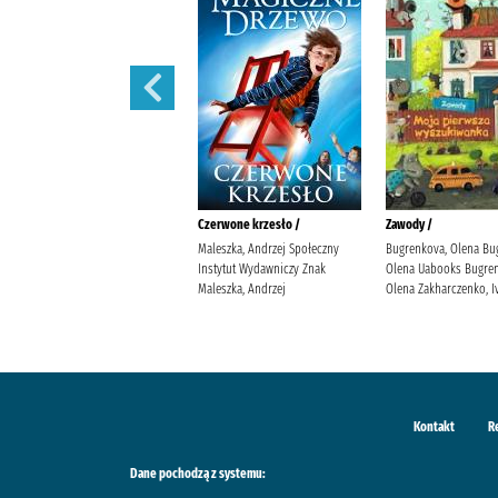
Iskry na wiatr /
Czerwone krzesło /
Zawody /
Żmiejewska, Ida Agencja
Maleszka, Andrzej Społeczny
Bugrenkova, Olena Bu
Wydawniczo-Reklamowa Skarpa
Instytut Wydawniczy Znak
Olena Uabooks Bugren
Warszawska Żmiejewska, Ida.
Maleszka, Andrzej
Olena Zakharczenko, I
Kontakt
R
Dane pochodzą z systemu: