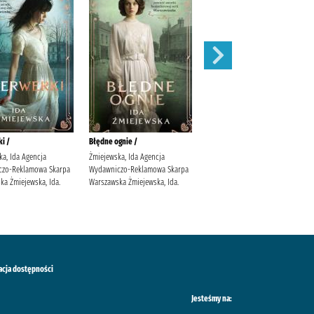
i /
Błędne ognie /
Zauroczenie /
ka, Ida Agencja
Żmiejewska, Ida Agencja
Mirek, Krystyna (filolożka)
czo-Reklamowa Skarpa
Wydawniczo-Reklamowa Skarpa
Wydawnictwo Filia
ka Żmiejewska, Ida.
Warszawska Żmiejewska, Ida.
acja dostępności
Jesteśmy na: