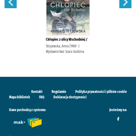
Chłopiec z ulicy Wschodniej /
Stryjewska, Anna (1969- )
Wydawnictwo Szara Godzina
Kontakt
Regulamin
Polityka prywatności i plików cookie
Mapa bibliotek
FAQ
Deklaracja dostępności
Dane pochodzą z systemu:
Jesteśmy na: