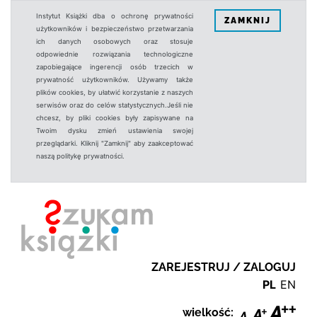
Instytut Książki dba o ochronę prywatności
ZAMKNIJ
użytkowników i bezpieczeństwo przetwarzania
ich danych osobowych oraz stosuje
odpowiednie rozwiązania technologiczne
zapobiegające ingerencji osób trzecich w
prywatność użytkowników. Używamy także
plików cookies, by ułatwić korzystanie z naszych
serwisów oraz do celów statystycznych.Jeśli nie
chcesz, by pliki cookies były zapisywane na
Twoim dysku zmień ustawienia swojej
przeglądarki. Kliknij "Zamknij" aby zaakceptować
naszą politykę prywatności.
ZAREJESTRUJ / ZALOGUJ
PL
EN
wielkość: