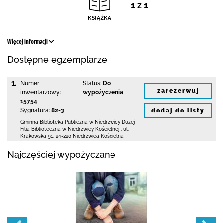
1 z 1
Więcej informacji
Dostępne egzemplarze
1.
Numer
Status:
Do
zarezerwuj
inwentarzowy:
wypożyczenia
15754
Sygnatura:
82-3
dodaj do listy
Gminna Biblioteka Publiczna w Niedrzwicy Dużej
Filia Biblioteczna w Niedrzwicy Kościelnej
,
ul.
Krakowska 91
,
24-220 Niedrzwica Kościelna
Najczęściej wypożyczane