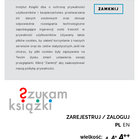
Instytut Książki dba o ochronę prywatności
ZAMKNIJ
użytkowników i bezpieczeństwo przetwarzania
ich danych osobowych oraz stosuje
odpowiednie rozwiązania technologiczne
zapobiegające ingerencji osób trzecich w
prywatność użytkowników. Używamy także
plików cookies, by ułatwić korzystanie z naszych
serwisów oraz do celów statystycznych.Jeśli nie
chcesz, by pliki cookies były zapisywane na
Twoim dysku zmień ustawienia swojej
przeglądarki. Kliknij "Zamknij" aby zaakceptować
naszą politykę prywatności.
ZAREJESTRUJ / ZALOGUJ
PL
EN
wielkość: