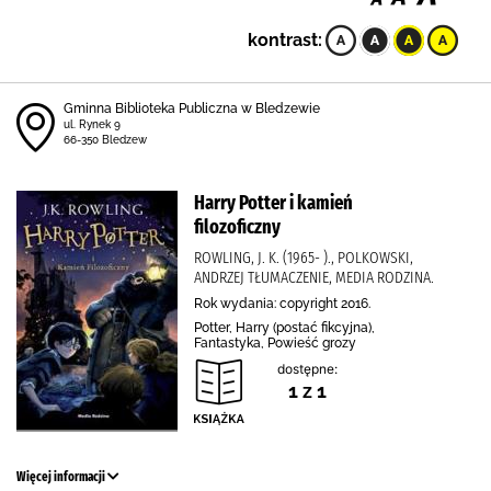
kontrast:
Gminna Biblioteka Publiczna w Bledzewie
ul. Rynek 9
66-350 Bledzew
Harry Potter i kamień
filozoficzny
ROWLING, J. K. (1965- )., POLKOWSKI,
ANDRZEJ TŁUMACZENIE, MEDIA RODZINA.
Rok wydania: copyright 2016.
Potter, Harry (postać fikcyjna),
Fantastyka, Powieść grozy
dostępne:
1 z 1
Więcej informacji