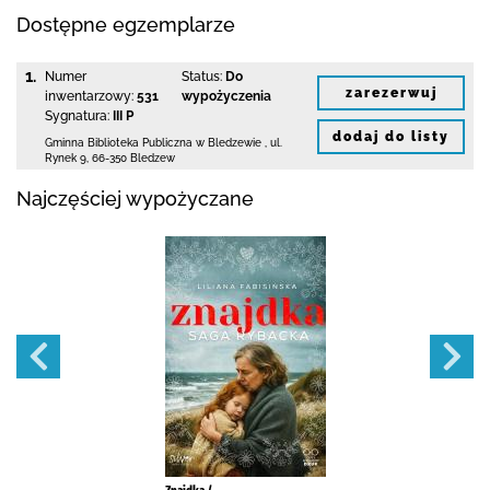
Dostępne egzemplarze
1.
Numer
Status:
Do
zarezerwuj
inwentarzowy:
531
wypożyczenia
Sygnatura:
III P
dodaj do listy
Gminna Biblioteka Publiczna w Bledzewie
,
ul.
Rynek 9
,
66-350 Bledzew
Najczęściej wypożyczane