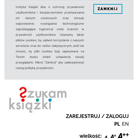
Instytut Książki dba o ochronę prywatności
ZAMKNIJ
użytkowników i bezpieczeństwo przetwarzania
ich danych osobowych oraz stosuje
odpowiednie rozwiązania technologiczne
zapobiegające ingerencji osób trzecich w
prywatność użytkowników. Używamy także
plików cookies, by ułatwić korzystanie z naszych
serwisów oraz do celów statystycznych.Jeśli nie
chcesz, by pliki cookies były zapisywane na
Twoim dysku zmień ustawienia swojej
przeglądarki. Kliknij "Zamknij" aby zaakceptować
naszą politykę prywatności.
ZAREJESTRUJ / ZALOGUJ
PL
EN
wielkość: