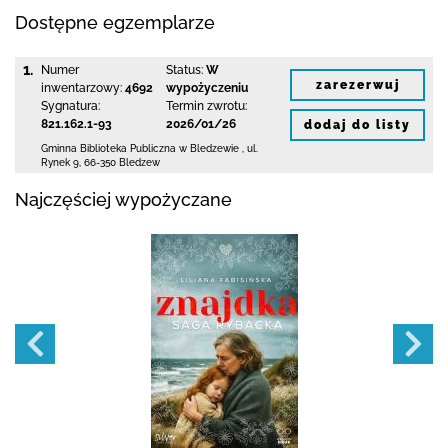
Dostępne egzemplarze
1.
Numer
Status:
W
zarezerwuj
inwentarzowy:
4692
wypożyczeniu
Sygnatura:
Termin zwrotu:
821.162.1-93
2026/01/26
dodaj do listy
Gminna Biblioteka Publiczna w Bledzewie
,
ul.
Rynek 9
,
66-350 Bledzew
Najczęściej wypożyczane