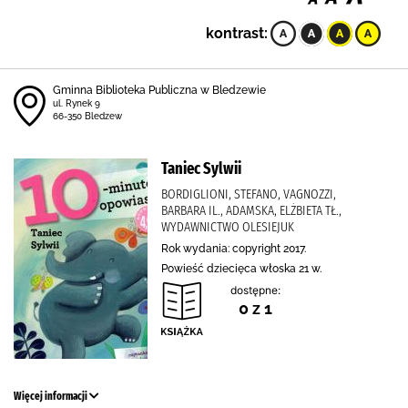
kontrast:
Gminna Biblioteka Publiczna w Bledzewie
ul. Rynek 9
66-350 Bledzew
Taniec Sylwii
BORDIGLIONI, STEFANO, VAGNOZZI,
BARBARA IL., ADAMSKA, ELŻBIETA TŁ.,
WYDAWNICTWO OLESIEJUK
Rok wydania: copyright 2017.
Powieść dziecięca włoska 21 w.
dostępne:
0 z 1
Więcej informacji