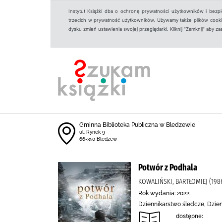
Instytut Książki dba o ochronę prywatności użytkowników i bezp
trzecich w prywatność użytkowników. Używamy także plików cookies
dysku zmień ustawienia swojej przeglądarki. Kliknij "Zamknij" aby z
Gminna Biblioteka Publiczna w Bledzewie
ul. Rynek 9
66-350 Bledzew
Potwór z Podhala
KOWALIŃSKI, BARTŁOMIEJ (19
Rok wydania: 2022.
Dziennikarstwo śledcze, Dzienn
dostępne: