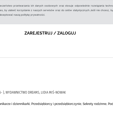
ieczeństwo przetwarzania ich danych osobowych oraz stosuje odpowiednie rozwiązania techno
, by ułatwić korzystanie z naszych serwisów oraz do celów statystycznych.Jeśli nie chcesz, by
aakceptować naszą politykę prywatności.
ZAREJESTRUJ / ZALOGUJ
86- ), WYDAWNICTWO DREAMS, LIDIA MIŚ-NOWAK
ikarze i dziennikarki, Przedsiębiorcy i przedsiębiorczynie, Sekrety rodzinne, P