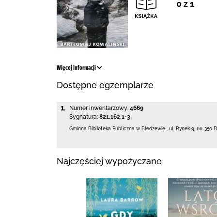
0 z 1
Więcej informacji
Dostępne egzemplarze
1.
Numer inwentarzowy:
4669
Sygnatura:
821.162.1-3
Gminna Biblioteka Publiczna w Bledzewie
,
ul. Rynek 9
,
66-350 
Najczęściej wypożyczane