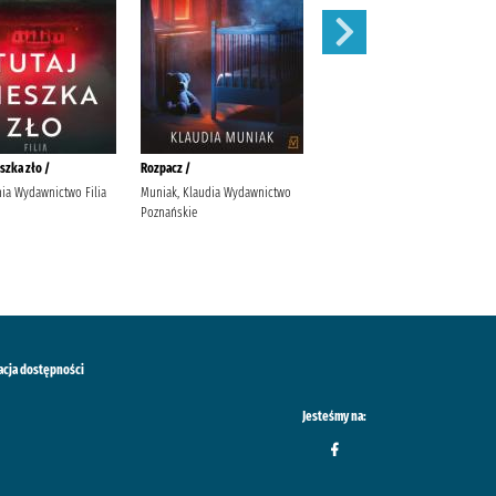
szka zło /
Rozpacz /
Czas Olivii /
nia Wydawnictwo Filia
Muniak, Klaudia Wydawnictwo
Gajdowska,, Urszula (1983-).
Poznańskie
Lucky
acja dostępności
Jesteśmy na: