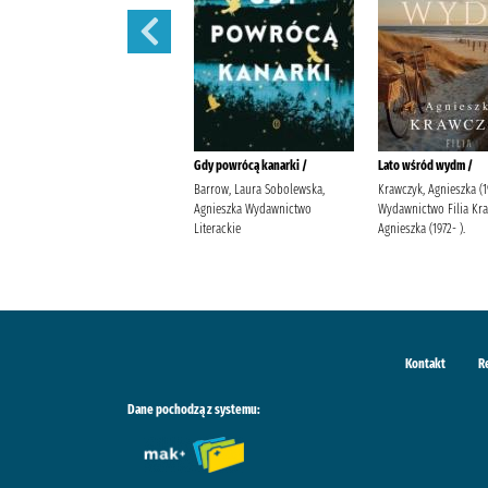
Kiedy zakwitną marzenia /
Gdy powrócą kanarki /
Lato wśród wydm /
Szczęsna, Anna (1981- )
Barrow, Laura Sobolewska,
Krawczyk, Agnieszka (1
Wydawnictwo Filia Szczęsna,
Agnieszka Wydawnictwo
Wydawnictwo Filia Kr
Anna (1981- ).
Literackie
Agnieszka (1972- ).
Kontakt
R
Dane pochodzą z systemu: