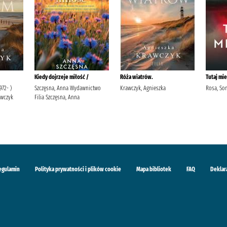
Kiedy dojrzeje miłość /
Róża wiatrów.
Tutaj mie
972- )
Szczęsna, Anna Wydawnictwo
Krawczyk, Agnieszka
Rosa, So
awczyk
Filia Szczęsna, Anna
egulamin
Polityka prywatności i plików cookie
Mapa bibliotek
FAQ
Deklar