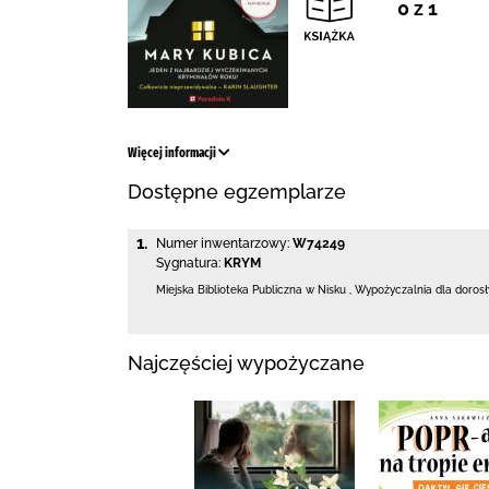
0 z 1
Więcej informacji
Dostępne egzemplarze
1.
Numer inwentarzowy:
W74249
Sygnatura:
KRYM
Miejska Biblioteka Publiczna w Nisku
,
Wypożyczalnia dla doros
Najczęściej wypożyczane