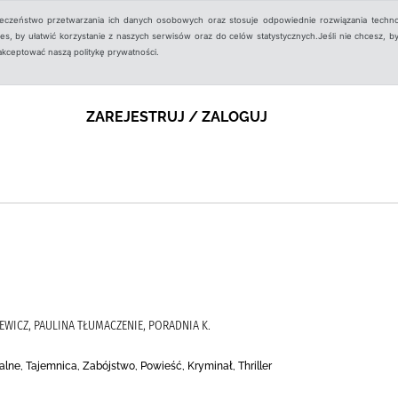
ieczeństwo przetwarzania ich danych osobowych oraz stosuje odpowiednie rozwiązania techno
, by ułatwić korzystanie z naszych serwisów oraz do celów statystycznych.Jeśli nie chcesz, by
aakceptować naszą politykę prywatności.
ZAREJESTRUJ / ZALOGUJ
IEWICZ, PAULINA TŁUMACZENIE, PORADNIA K.
lne, Tajemnica, Zabójstwo, Powieść, Kryminał, Thriller