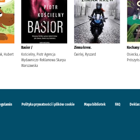
Basior /
Zimna krew.
Kochany M
ak, Hubert
Kościelny, Piotr Agencja
Ćwirlej, Ryszard
Osiecka, 
Wydawniczo-Reklamowa Skarpa
Prószyńs
Warszawska
egulamin
Polityka prywatności i plików cookie
Mapa bibliotek
FAQ
Deklar