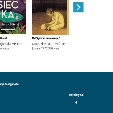
isiu! :
Mit Syzyfa i inne eseje /
Dlaczego mężczyźni kochają
zołzy :
Agnieszka 1936-1997
Camus, Albert (1913-1960) Guze,
ki Media
Joanna (1917-2009) Muza
Argov, Sherry (1977- )
Szczepańska, Urszula (tłumaczka)
acja dostępności
Jesteśmy na: