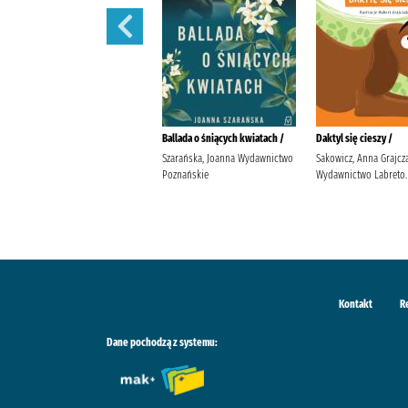
Moja nitka /
Ballada o śniących kwiatach /
Daktyl się cieszy /
Pakulnis, Maria (1956- )
Szarańska, Joanna Wydawnictwo
Sakowicz, Anna Grajcz
Wodecka, Dorota (1968- ) Agora
Poznańskie
Wydawnictwo Labreto.
(wydawnictwo)
Kontakt
R
Dane pochodzą z systemu: