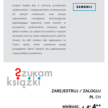
Instytut Książki dba o ochronę prywatności
ZAMKNIJ
użytkowników i bezpieczeństwo przetwarzania
ich danych osobowych oraz stosuje
odpowiednie rozwiązania technologiczne
zapobiegające ingerencji osób trzecich w
prywatność użytkowników. Używamy także
plików cookies, by ułatwić korzystanie z naszych
serwisów oraz do celów statystycznych.Jeśli nie
chcesz, by pliki cookies były zapisywane na
Twoim dysku zmień ustawienia swojej
przeglądarki. Kliknij "Zamknij" aby zaakceptować
naszą politykę prywatności.
ZAREJESTRUJ / ZALOGUJ
PL
EN
wielkość: