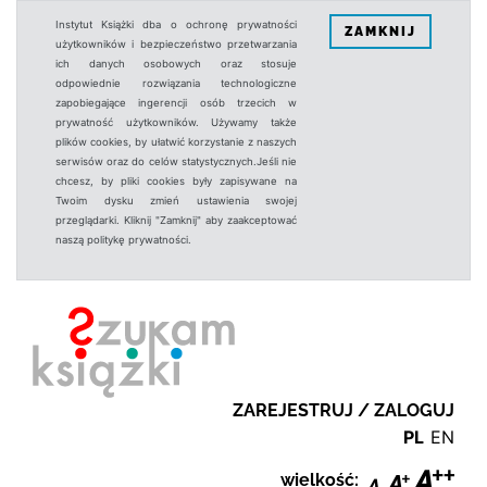
Instytut Książki dba o ochronę prywatności
ZAMKNIJ
użytkowników i bezpieczeństwo przetwarzania
ich danych osobowych oraz stosuje
odpowiednie rozwiązania technologiczne
zapobiegające ingerencji osób trzecich w
prywatność użytkowników. Używamy także
plików cookies, by ułatwić korzystanie z naszych
serwisów oraz do celów statystycznych.Jeśli nie
chcesz, by pliki cookies były zapisywane na
Twoim dysku zmień ustawienia swojej
przeglądarki. Kliknij "Zamknij" aby zaakceptować
naszą politykę prywatności.
ZAREJESTRUJ / ZALOGUJ
PL
EN
wielkość: