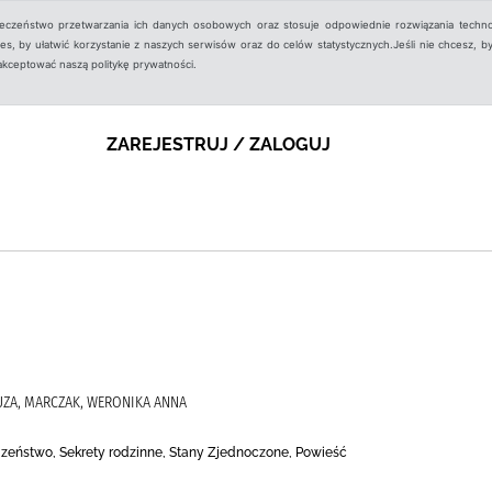
ieczeństwo przetwarzania ich danych osobowych oraz stosuje odpowiednie rozwiązania techno
, by ułatwić korzystanie z naszych serwisów oraz do celów statystycznych.Jeśli nie chcesz, by
aakceptować naszą politykę prywatności.
ZAREJESTRUJ / ZALOGUJ
UZA, MARCZAK, WERONIKA ANNA
odzeństwo, Sekrety rodzinne, Stany Zjednoczone, Powieść