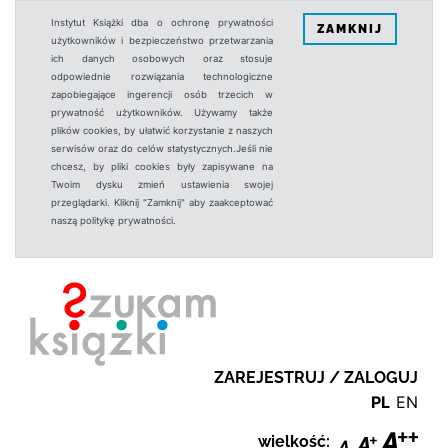
Instytut Książki dba o ochronę prywatności
ZAMKNIJ
użytkowników i bezpieczeństwo przetwarzania
ich danych osobowych oraz stosuje
odpowiednie rozwiązania technologiczne
zapobiegające ingerencji osób trzecich w
prywatność użytkowników. Używamy także
plików cookies, by ułatwić korzystanie z naszych
serwisów oraz do celów statystycznych.Jeśli nie
chcesz, by pliki cookies były zapisywane na
Twoim dysku zmień ustawienia swojej
przeglądarki. Kliknij "Zamknij" aby zaakceptować
naszą politykę prywatności.
ZAREJESTRUJ / ZALOGUJ
PL
EN
wielkość: