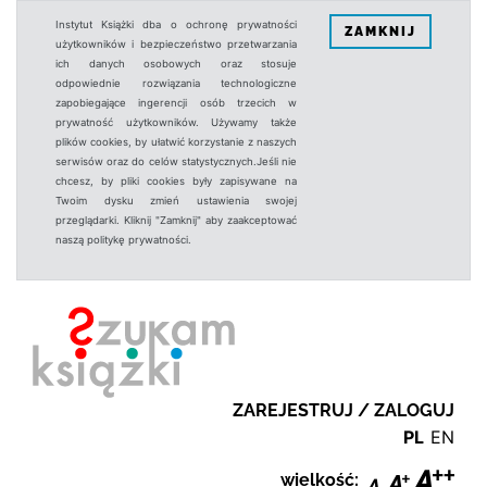
Instytut Książki dba o ochronę prywatności
ZAMKNIJ
użytkowników i bezpieczeństwo przetwarzania
ich danych osobowych oraz stosuje
odpowiednie rozwiązania technologiczne
zapobiegające ingerencji osób trzecich w
prywatność użytkowników. Używamy także
plików cookies, by ułatwić korzystanie z naszych
serwisów oraz do celów statystycznych.Jeśli nie
chcesz, by pliki cookies były zapisywane na
Twoim dysku zmień ustawienia swojej
przeglądarki. Kliknij "Zamknij" aby zaakceptować
naszą politykę prywatności.
ZAREJESTRUJ / ZALOGUJ
PL
EN
wielkość: