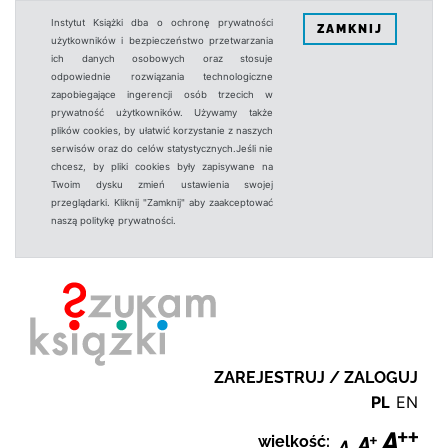
Instytut Książki dba o ochronę prywatności
ZAMKNIJ
użytkowników i bezpieczeństwo przetwarzania
ich danych osobowych oraz stosuje
odpowiednie rozwiązania technologiczne
zapobiegające ingerencji osób trzecich w
prywatność użytkowników. Używamy także
plików cookies, by ułatwić korzystanie z naszych
serwisów oraz do celów statystycznych.Jeśli nie
chcesz, by pliki cookies były zapisywane na
Twoim dysku zmień ustawienia swojej
przeglądarki. Kliknij "Zamknij" aby zaakceptować
naszą politykę prywatności.
ZAREJESTRUJ / ZALOGUJ
PL
EN
wielkość: