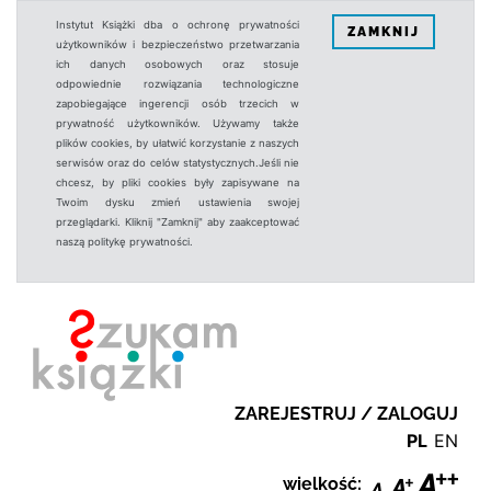
Instytut Książki dba o ochronę prywatności
ZAMKNIJ
użytkowników i bezpieczeństwo przetwarzania
ich danych osobowych oraz stosuje
odpowiednie rozwiązania technologiczne
zapobiegające ingerencji osób trzecich w
prywatność użytkowników. Używamy także
plików cookies, by ułatwić korzystanie z naszych
serwisów oraz do celów statystycznych.Jeśli nie
chcesz, by pliki cookies były zapisywane na
Twoim dysku zmień ustawienia swojej
przeglądarki. Kliknij "Zamknij" aby zaakceptować
naszą politykę prywatności.
ZAREJESTRUJ / ZALOGUJ
PL
EN
wielkość: