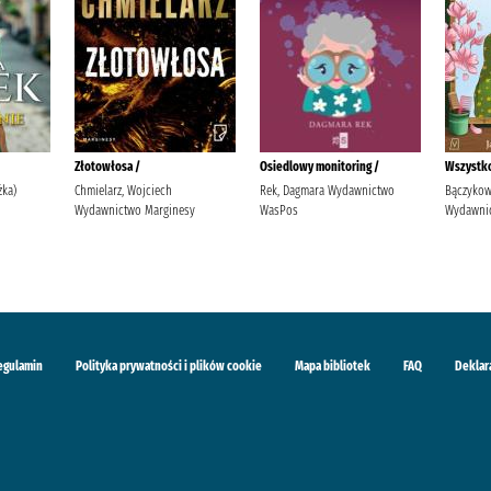
Złotowłosa /
Osiedlowy monitoring /
Wszystko
żka)
Chmielarz, Wojciech
Rek, Dagmara Wydawnictwo
Bączykow
Wydawnictwo Marginesy
WasPos
Wydawnic
egulamin
Polityka prywatności i plików cookie
Mapa bibliotek
FAQ
Deklar