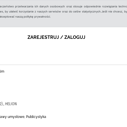
ieczeństwo przetwarzania ich danych osobowych oraz stosuje odpowiednie rozwiązania techno
, by ułatwić korzystanie z naszych serwisów oraz do celów statystycznych.Jeśli nie chcesz, by
aakceptować naszą politykę prywatności.
ZAREJESTRUJ / ZALOGUJ
kim
)., HELION
zabawy umysłowe, Publicystyka