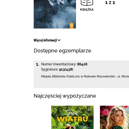
1 z 1
Więcej informacji
Dostępne egzemplarze
1.
Numer inwentarzowy:
86428
Sygnatura:
913(438)
Miejska Biblioteka Publiczna w Makowie Mazowieckim
,
ul. Moni
Najczęściej wypożyczane