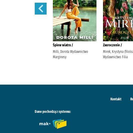
Pudełko z pamiątkami /
Śpiew wiatru /
Zauroczenie /
Kowalewska, Katarzyna
Milli, Dorota Wydawnictwo
Mirek, Krystyna (filolo
Marginesy
Wydawnictwo Filia
Kontakt
R
Dane pochodzą z systemu: