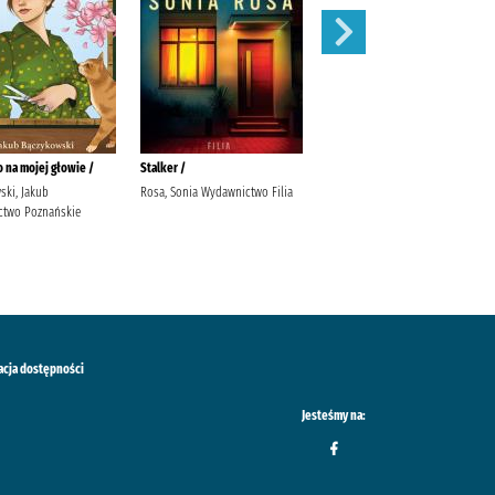
 na mojej głowie /
Stalker /
Nóż i piołun /
ski, Jakub
Rosa, Sonia Wydawnictwo Filia
Skubisz, Magda
two Poznańskie
acja dostępności
Jesteśmy na: