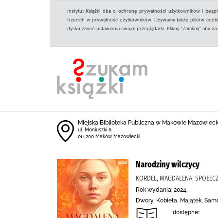
Instytut Książki dba o ochronę prywatności użytkowników i bezp
trzecich w prywatność użytkowników. Używamy także plików cookies
dysku zmień ustawienia swojej przeglądarki. Kliknij "Zamknij" aby z
Miejska Biblioteka Publiczna w Makowie Mazowiec
ul. Moniuszki 6
06-200 Maków Mazowiecki
Narodziny wilczycy
KORDEL, MAGDALENA, SPOŁEC
Rok wydania: 2024.
Dwory, Kobieta, Majątek, Sam
dostępne: