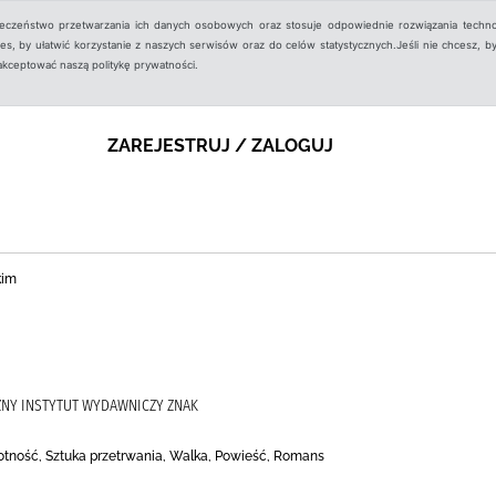
ieczeństwo przetwarzania ich danych osobowych oraz stosuje odpowiednie rozwiązania techno
, by ułatwić korzystanie z naszych serwisów oraz do celów statystycznych.Jeśli nie chcesz, by
aakceptować naszą politykę prywatności.
ZAREJESTRUJ / ZALOGUJ
kim
ZNY INSTYTUT WYDAWNICZY ZNAK
otność, Sztuka przetrwania, Walka, Powieść, Romans