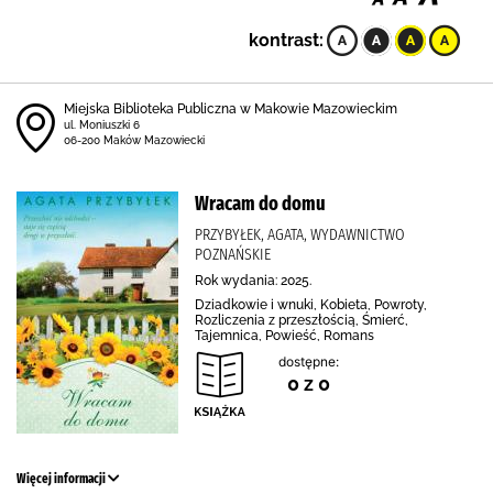
kontrast:
Miejska Biblioteka Publiczna w Makowie Mazowieckim
ul. Moniuszki 6
06-200 Maków Mazowiecki
Wracam do domu
PRZYBYŁEK, AGATA, WYDAWNICTWO
POZNAŃSKIE
Rok wydania: 2025.
Dziadkowie i wnuki, Kobieta, Powroty,
Rozliczenia z przeszłością, Śmierć,
Tajemnica, Powieść, Romans
dostępne:
0 z 0
Więcej informacji