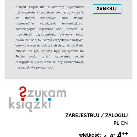
Instytut Książki dba o ochronę prywatności
ZAMKNIJ
użytkowników i bezpieczeństwo przetwarzania
ich danych osobowych oraz stosuje
odpowiednie rozwiązania technologiczne
zapobiegające ingerencji osób trzecich w
prywatność użytkowników. Używamy także
plików cookies, by ułatwić korzystanie z naszych
serwisów oraz do celów statystycznych.Jeśli nie
chcesz, by pliki cookies były zapisywane na
Twoim dysku zmień ustawienia swojej
przeglądarki. Kliknij "Zamknij" aby zaakceptować
naszą politykę prywatności.
ZAREJESTRUJ / ZALOGUJ
PL
EN
wielkość: