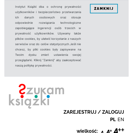
Instytut Książki dba o ochronę prywatności
ZAMKNIJ
użytkowników i bezpieczeństwo przetwarzania
ich danych osobowych oraz stosuje
odpowiednie rozwiązania technologiczne
zapobiegające ingerencji osób trzecich w
prywatność użytkowników. Używamy także
plików cookies, by ułatwić korzystanie z naszych
serwisów oraz do celów statystycznych.Jeśli nie
chcesz, by pliki cookies były zapisywane na
Twoim dysku zmień ustawienia swojej
przeglądarki. Kliknij "Zamknij" aby zaakceptować
naszą politykę prywatności.
ZAREJESTRUJ / ZALOGUJ
PL
EN
wielkość: