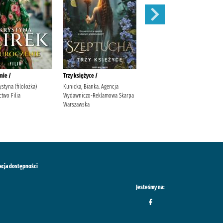
nie /
Trzy księżyce /
Zaręczyny /
ystyna (filolożka)
Kunicka, Bianka. Agencja
Mirek, Krystyna
two Filia
Wydawniczo-Reklamowa Skarpa
Warszawska
acja dostępności
Jesteśmy na: