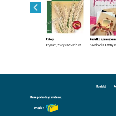
Szantaż /
Chłopi
Pudełko z pamiątkami
Michalak, Katarzyna
Reymont, Władysław Stanisław
Kowalewska, Katarzyn
Kontakt
R
Dane pochodzą z systemu: