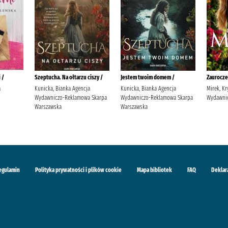
 /
Szeptucha. Na ołtarzu ciszy /
Jestem twoim domem /
Zaurocze
a
Kunicka, Bianka Agencja
Kunicka, Bianka Agencja
Mirek, Kr
Wydawniczo-Reklamowa Skarpa
Wydawniczo-Reklamowa Skarpa
Wydawnic
Warszawska
Warszawska
egulamin
Polityka prywatności i plików cookie
Mapa bibliotek
FAQ
Deklar