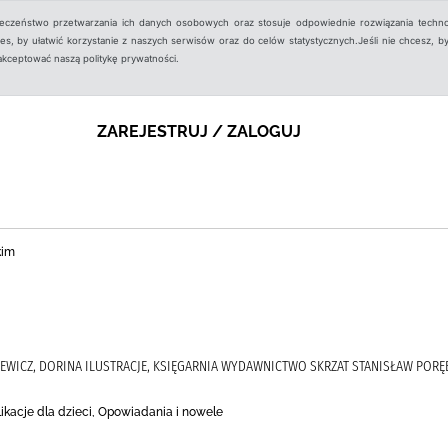
ieczeństwo przetwarzania ich danych osobowych oraz stosuje odpowiednie rozwiązania techno
, by ułatwić korzystanie z naszych serwisów oraz do celów statystycznych.Jeśli nie chcesz, by
aakceptować naszą politykę prywatności.
ZAREJESTRUJ / ZALOGUJ
kim
EWICZ, DORINA ILUSTRACJE, KSIĘGARNIA WYDAWNICTWO SKRZAT STANISŁAW PORĘ
likacje dla dzieci, Opowiadania i nowele