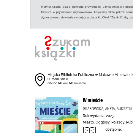
Instytut Książki dba o ochronę prywatności użytkowników i bezp
trzecich w prywatność użytkowników. Używamy także plików cookies
dysku zmień ustawienia swojej przeglądarki. Kliknij "Zamknij" aby z
Miejska Biblioteka Publiczna w Makowie Mazowiec
ul. Moniuszki 6
06-200 Maków Mazowiecki
W mieście
GRABOWSKA, ANETA, AUKSZTUL
Rok wydania: 2025.
Miasto, Odgłosy, Pojazdy, Pub
dostępne: