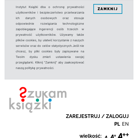
Instytut Książki dba o ochronę prywatności
ZAMKNIJ
użytkowników i bezpieczeństwo przetwarzania
ich danych osobowych oraz stosuje
odpowiednie rozwiązania technologiczne
zapobiegające ingerencji osób trzecich w
prywatność użytkowników. Używamy także
plików cookies, by ułatwić korzystanie z naszych
serwisów oraz do celów statystycznych.Jeśli nie
chcesz, by pliki cookies były zapisywane na
Twoim dysku zmień ustawienia swojej
przeglądarki. Kliknij "Zamknij" aby zaakceptować
naszą politykę prywatności.
ZAREJESTRUJ / ZALOGUJ
PL
EN
wielkość: