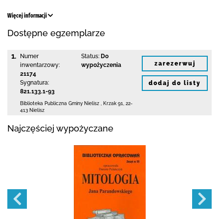
Więcej informacji
Dostępne egzemplarze
1.
Numer
Status:
Do
zarezerwuj
inwentarzowy:
wypożyczenia
21174
Sygnatura:
dodaj do listy
821.133.1-93
Biblioteka Publiczna Gminy Nielisz
,
Krzak 91
,
22-
413 Nielisz
Najczęściej wypożyczane