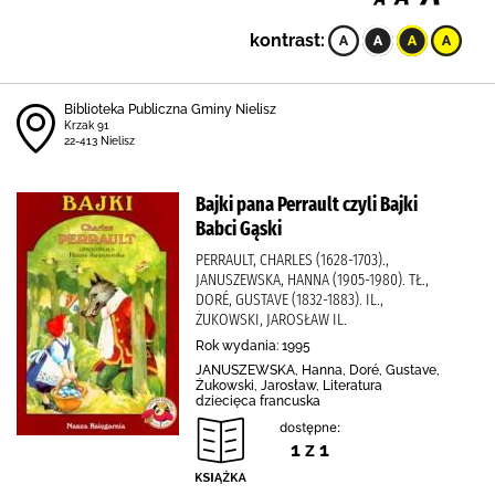
kontrast:
Biblioteka Publiczna Gminy Nielisz
Krzak 91
22-413 Nielisz
Bajki pana Perrault czyli Bajki
Babci Gąski
PERRAULT, CHARLES (1628-1703).,
JANUSZEWSKA, HANNA (1905-1980). TŁ.,
DORÉ, GUSTAVE (1832-1883). IL.,
ŻUKOWSKI, JAROSŁAW IL.
Rok wydania: 1995
JANUSZEWSKA, Hanna, Doré, Gustave,
Żukowski, Jarosław, Literatura
dziecięca francuska
dostępne:
1 z 1