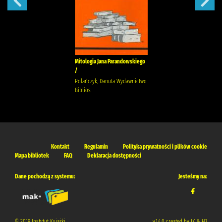
Mitologia Jana Parandowskiego
/
Polańczyk, Danuta Wydawnictwo
Biblios
Kontakt
Regulamin
Polityka prywatności i plików cookie
Mapa bibliotek
FAQ
Deklaracja dostępności
Dane pochodzą z systemu:
Jesteśmy na:
© 2019 Instytut Książki
v.1.4.0 created by IK & H7