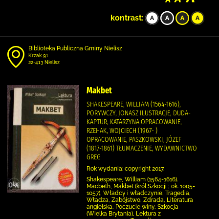
kontrast:
Biblioteka Publiczna Gminy Nielisz
Krzak 91
22-413 Nielisz
Makbet
SHAKESPEARE, WILLIAM (1564-1616),
PORYWCZY, JONASZ ILUSTRACJE, DUDA-
KAPTUR, KATARZYNA OPRACOWANIE,
RZEHAK, WOJCIECH (1967- )
OPRACOWANIE, PASZKOWSKI, JÓZEF
(1817-1861) TŁUMACZENIE, WYDAWNICTWO
GREG
Rok wydania: copyright 2017.
Shakespeare, William (1564-1616).
Macbeth, Makbet (król Szkocji ; ok. 1005-
1057), Władcy i władczynie, Tragedia,
Władza, Zabójstwo, Zdrada, Literatura
angielska, Poczucie winy, Szkocja
(Wielka Brytania), Lektura z