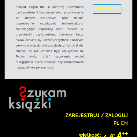
Instytut Książki dba o ochronę prywatności
ZAMKNIJ
użytkowników i bezpieczeństwo przetwarzania
ich danych osobowych oraz stosuje
odpowiednie rozwiązania technologiczne
zapobiegające ingerencji osób trzecich w
prywatność użytkowników. Używamy także
plików cookies, by ułatwić korzystanie z naszych
serwisów oraz do celów statystycznych.Jeśli nie
chcesz, by pliki cookies były zapisywane na
Twoim dysku zmień ustawienia swojej
przeglądarki. Kliknij "Zamknij" aby zaakceptować
naszą politykę prywatności.
ZAREJESTRUJ / ZALOGUJ
PL
EN
wielkość: