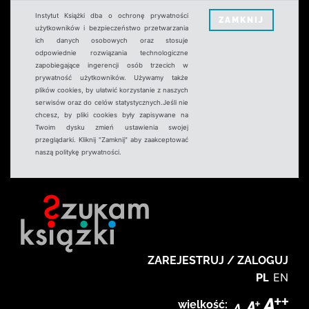
Instytut Książki dba o ochronę prywatności
ZAMKNIJ
użytkowników i bezpieczeństwo przetwarzania
ich danych osobowych oraz stosuje
odpowiednie rozwiązania technologiczne
zapobiegające ingerencji osób trzecich w
prywatność użytkowników. Używamy także
plików cookies, by ułatwić korzystanie z naszych
serwisów oraz do celów statystycznych.Jeśli nie
chcesz, by pliki cookies były zapisywane na
Twoim dysku zmień ustawienia swojej
przeglądarki. Kliknij "Zamknij" aby zaakceptować
naszą politykę prywatności.
ZAREJESTRUJ / ZALOGUJ
PL
EN
wielkość: