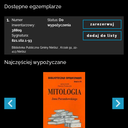
Dostępne egzemplarze
1.
Numer
Status:
Do
zarezerwuj
inwentarzowy:
wypożyczenia
38809
Sygnatura:
dodaj do listy
821.162.1-93
Biblioteka Publiczna Gminy Nielisz
,
Krzak 91
,
22-
413 Nielisz
Najczęściej wypożyczane