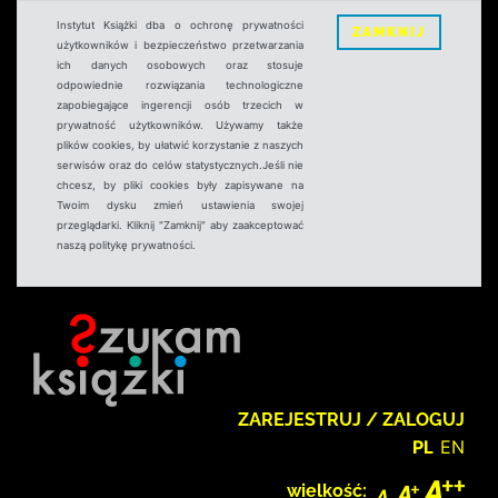
Instytut Książki dba o ochronę prywatności
ZAMKNIJ
użytkowników i bezpieczeństwo przetwarzania
ich danych osobowych oraz stosuje
odpowiednie rozwiązania technologiczne
zapobiegające ingerencji osób trzecich w
prywatność użytkowników. Używamy także
plików cookies, by ułatwić korzystanie z naszych
serwisów oraz do celów statystycznych.Jeśli nie
chcesz, by pliki cookies były zapisywane na
Twoim dysku zmień ustawienia swojej
przeglądarki. Kliknij "Zamknij" aby zaakceptować
naszą politykę prywatności.
ZAREJESTRUJ / ZALOGUJ
PL
EN
wielkość: