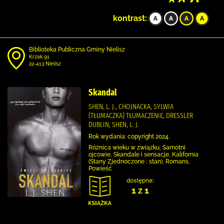
kontrast:
Biblioteka Publiczna Gminy Nielisz
Krzak 91
22-413 Nielisz
Skandal
SHEN, L. J., CHOJNACKA, SYLWIA
(TŁUMACZKA) TŁUMACZENIE, DRESSLER
DUBLIN, SHEN, L. J.
Rok wydania: copyright 2024.
Różnica wieku w związku, Samotni
ojcowie, Skandale i sensacje, Kalifornia
(Stany Zjednoczone ; stan), Romans,
Powieść
dostępne:
1 z 1