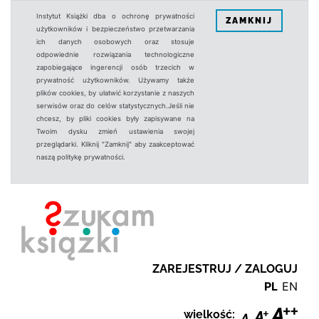
Instytut Książki dba o ochronę prywatności
ZAMKNIJ
użytkowników i bezpieczeństwo przetwarzania
ich danych osobowych oraz stosuje
odpowiednie rozwiązania technologiczne
zapobiegające ingerencji osób trzecich w
prywatność użytkowników. Używamy także
plików cookies, by ułatwić korzystanie z naszych
serwisów oraz do celów statystycznych.Jeśli nie
chcesz, by pliki cookies były zapisywane na
Twoim dysku zmień ustawienia swojej
przeglądarki. Kliknij "Zamknij" aby zaakceptować
naszą politykę prywatności.
ZAREJESTRUJ / ZALOGUJ
PL
EN
wielkość: