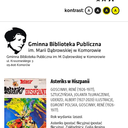
kontrast:
Gminna Biblioteka Publiczna im. M. Dąbrowskiej w Komorowie
ul. Kraszewskiego 3
05-806 Komorów
Asteriks w Hiszpanii
GOSCINNY, RENÉ (1926-1977),
SZTUCZYŃSKA, JOLANTA TŁUMACZENIE,
UDERZO, ALBERT (1927-2020) ILUSTRACJE,
EGMONT POLSKA, GOSCINNY, RENÉ (1926-
1977).
Rok wydania: [2020].
Asteriks (postać fikcyjna) (postać
fikcyjna), Zakładnicy, Galia (kraina