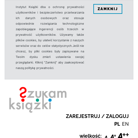
Instytut Książki dba o ochronę prywatności
ZAMKNIJ
użytkowników i bezpieczeństwo przetwarzania
ich danych osobowych oraz stosuje
odpowiednie rozwiązania technologiczne
zapobiegające ingerencji osób trzecich w
prywatność użytkowników. Używamy także
plików cookies, by ułatwić korzystanie z naszych
serwisów oraz do celów statystycznych.Jeśli nie
chcesz, by pliki cookies były zapisywane na
Twoim dysku zmień ustawienia swojej
przeglądarki. Kliknij "Zamknij" aby zaakceptować
naszą politykę prywatności.
ZAREJESTRUJ / ZALOGUJ
PL
EN
wielkość: