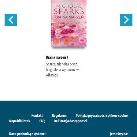
Kraina marzeń /
Sparks, Nicholas Słysz,
Magdalena Wydawnictwo
Albatros
Kontakt
Regulamin
Polityka prywatności i plików cookie
Mapa bibliotek
FAQ
Deklaracja dostępności
Dane pochodzą z systemu:
Jesteśmy na: