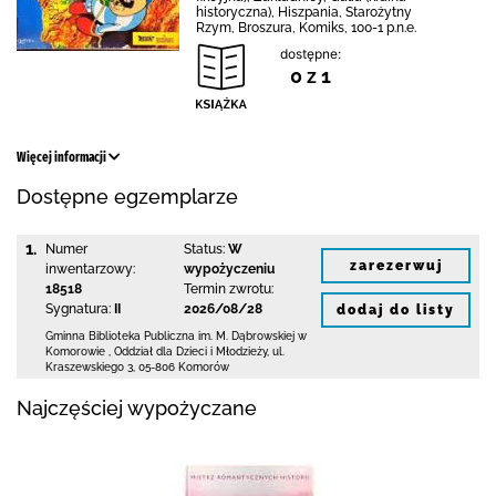
historyczna), Hiszpania, Starożytny
Rzym, Broszura, Komiks, 100-1 p.n.e.
dostępne:
0 z 1
Więcej informacji
Dostępne egzemplarze
1.
Numer
Status:
W
zarezerwuj
inwentarzowy:
wypożyczeniu
18518
Termin zwrotu:
Sygnatura:
II
2026/08/28
dodaj do listy
Gminna Biblioteka Publiczna im. M. Dąbrowskiej
w
Komorowie
,
Oddział dla Dzieci i Młodzieży,
ul.
Kraszewskiego 3
,
05-806 Komorów
Najczęściej wypożyczane