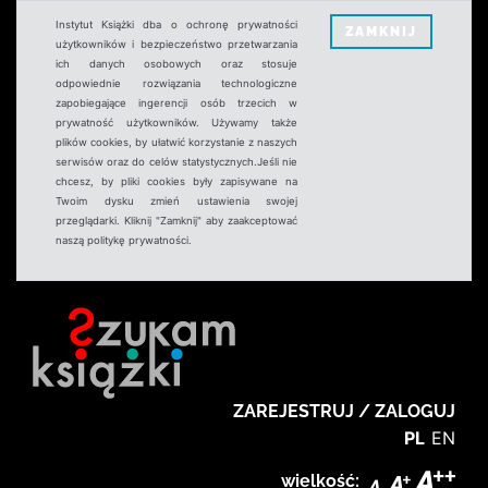
Instytut Książki dba o ochronę prywatności
ZAMKNIJ
użytkowników i bezpieczeństwo przetwarzania
ich danych osobowych oraz stosuje
odpowiednie rozwiązania technologiczne
zapobiegające ingerencji osób trzecich w
prywatność użytkowników. Używamy także
plików cookies, by ułatwić korzystanie z naszych
serwisów oraz do celów statystycznych.Jeśli nie
chcesz, by pliki cookies były zapisywane na
Twoim dysku zmień ustawienia swojej
przeglądarki. Kliknij "Zamknij" aby zaakceptować
naszą politykę prywatności.
ZAREJESTRUJ / ZALOGUJ
PL
EN
wielkość: