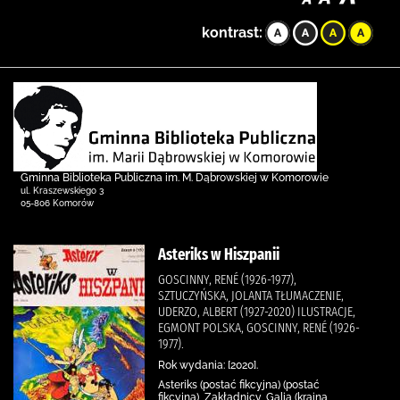
kontrast:
Gminna Biblioteka Publiczna im. M. Dąbrowskiej w Komorowie
ul. Kraszewskiego 3
05-806 Komorów
Asteriks w Hiszpanii
GOSCINNY, RENÉ (1926-1977),
SZTUCZYŃSKA, JOLANTA TŁUMACZENIE,
UDERZO, ALBERT (1927-2020) ILUSTRACJE,
EGMONT POLSKA, GOSCINNY, RENÉ (1926-
1977).
Rok wydania: [2020].
Asteriks (postać fikcyjna) (postać
fikcyjna), Zakładnicy, Galia (kraina