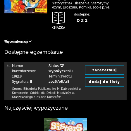
historyczna), Hiszpania, Starożytny
Rzym, Broszura, Komiks, 100-1 p.n.e.
dostępne:
0 z 1
Więcej informacji
Dostępne egzemplarze
1.
Numer
Status:
W
zarezerwuj
inwentarzowy:
wypożyczeniu
18518
Termin zwrotu:
Sygnatura:
II
2026/08/28
dodaj do listy
Gminna Biblioteka Publiczna im. M. Dąbrowskiej
w
Komorowie
,
Oddział dla Dzieci i Młodzieży,
ul.
Kraszewskiego 3
,
05-806 Komorów
Najczęściej wypożyczane