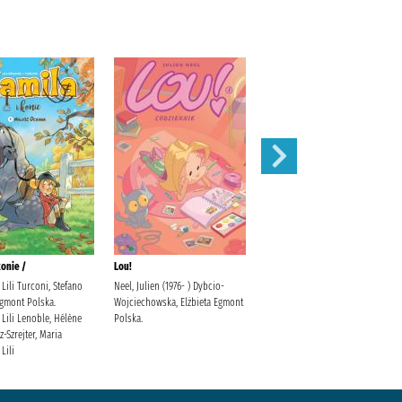
konie /
Lou!
Zamknięte drzwi /
Lili Turconi, Stefano
Neel, Julien (1976- ) Dybcio-
McFadden, Freida Zalewska,
 Egmont Polska.
Wojciechowska, Elżbieta Egmont
Joanna
Lili Lenoble, Hélène
Polska.
-Szrejter, Maria
Lili