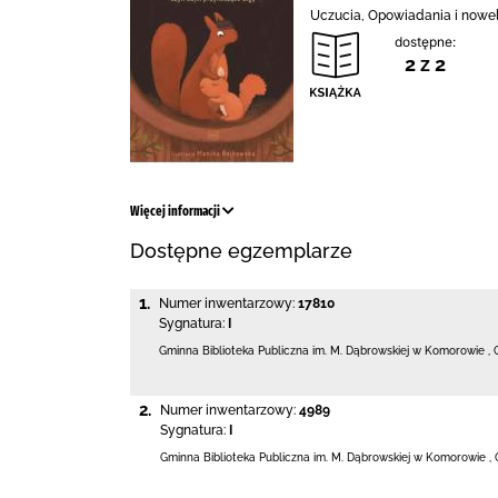
Uczucia, Opowiadania i nowe
dostępne:
2 z 2
Więcej informacji
Dostępne egzemplarze
1.
Numer inwentarzowy:
17810
Sygnatura:
I
Gminna Biblioteka Publiczna im. M. Dąbrowskiej
w Komorowie
,
2.
Numer inwentarzowy:
4989
Sygnatura:
I
Gminna Biblioteka Publiczna im. M. Dąbrowskiej
w Komorowie
,