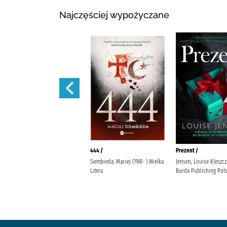
Najczęściej wypożyczane
To ona zaczęła /
444 /
Prezent /
Maury, William Cazenove,
Siembieda, Maciej (1961- ) Wielka
Jensen, Louise Kleszcz
Christophe Egmont Polska
Litera
Burda Publishing Pol
Maury, William (1969- ).
Mosiewicz-Szrejter, Maria