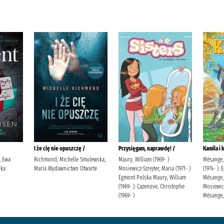
I że cię nie opuszczę /
Przysięgam, naprawdę! /
Kamila i 
, Ewa
Richmond, Michelle Smulewska,
Maury, William (1969- )
Mésange, 
ska
Maria Wydawnictwo Otwarte
Mosiewicz-Szrejter, Maria (1971- )
(1974- ).
Egmont Polska Maury, William
Mésange, 
(1969- ). Cazenove, Christophe
Mosiewicz
(1969- )
Mésange, 