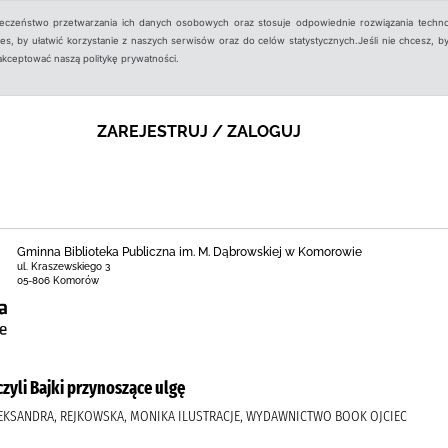
ieczeństwo przetwarzania ich danych osobowych oraz stosuje odpowiednie rozwiązania techno
, by ułatwić korzystanie z naszych serwisów oraz do celów statystycznych.Jeśli nie chcesz, by
aakceptować naszą politykę prywatności.
ZAREJESTRUJ / ZALOGUJ
Gminna Biblioteka Publiczna im. M. Dąbrowskiej w Komorowie
ul. Kraszewskiego 3
05-806 Komorów
czyli Bajki przynoszące ulgę
KSANDRA, REJKOWSKA, MONIKA ILUSTRACJE, WYDAWNICTWO BOOK OJCIEC