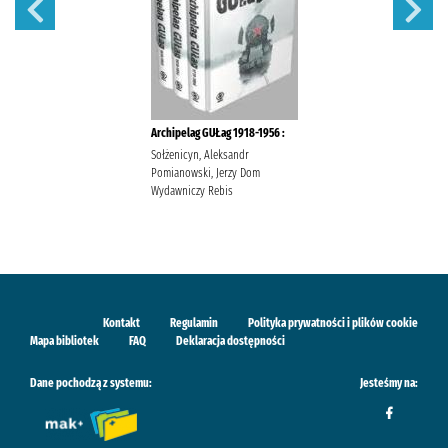
Archipelag GUŁag 1918-1956 :
Sołżenicyn, Aleksandr
Pomianowski, Jerzy Dom
Wydawniczy Rebis
Kontakt
Regulamin
Polityka prywatności i plików cookie
Mapa bibliotek
FAQ
Deklaracja dostępności
Dane pochodzą z systemu:
Jesteśmy na: