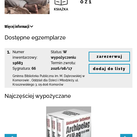
0 z 1
Więcej informacji
Dostępne egzemplarze
1.
Numer
Status:
W
zarezerwuj
inwentarzowy:
wypożyczeniu
19683
Termin zwrotu:
Sygnatura:
66
2026/08/17
dodaj do listy
Gminna Biblioteka Publiczna im. M. Dąbrowskiej
w
Komorowie
,
Oddział dla Dzieci i Młodzieży,
ul.
Kraszewskiego 3
,
05-806 Komorów
Najczęściej wypożyczane