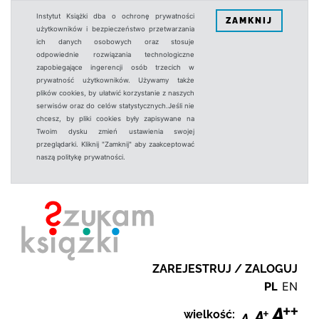
Instytut Książki dba o ochronę prywatności
ZAMKNIJ
użytkowników i bezpieczeństwo przetwarzania
ich danych osobowych oraz stosuje
odpowiednie rozwiązania technologiczne
zapobiegające ingerencji osób trzecich w
prywatność użytkowników. Używamy także
plików cookies, by ułatwić korzystanie z naszych
serwisów oraz do celów statystycznych.Jeśli nie
chcesz, by pliki cookies były zapisywane na
Twoim dysku zmień ustawienia swojej
przeglądarki. Kliknij "Zamknij" aby zaakceptować
naszą politykę prywatności.
ZAREJESTRUJ / ZALOGUJ
PL
EN
wielkość: