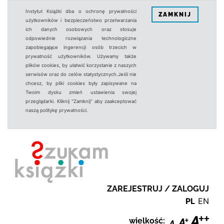
Instytut Książki dba o ochronę prywatności
ZAMKNIJ
użytkowników i bezpieczeństwo przetwarzania
ich danych osobowych oraz stosuje
odpowiednie rozwiązania technologiczne
zapobiegające ingerencji osób trzecich w
prywatność użytkowników. Używamy także
plików cookies, by ułatwić korzystanie z naszych
serwisów oraz do celów statystycznych.Jeśli nie
chcesz, by pliki cookies były zapisywane na
Twoim dysku zmień ustawienia swojej
przeglądarki. Kliknij "Zamknij" aby zaakceptować
naszą politykę prywatności.
ZAREJESTRUJ / ZALOGUJ
PL
EN
wielkość: