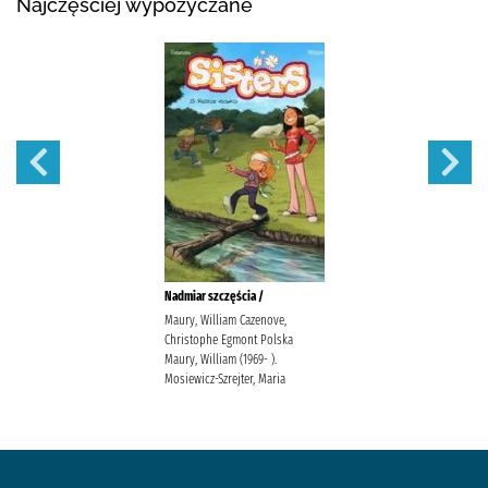
Najczęściej wypożyczane
Nadmiar szczęścia /
Maury, William Cazenove,
Christophe Egmont Polska
Maury, William (1969- ).
Mosiewicz-Szrejter, Maria