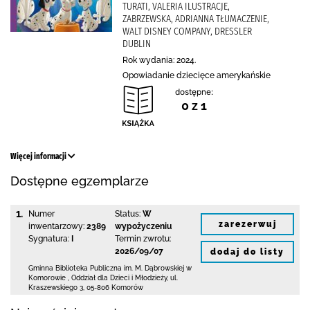
TURATI, VALERIA ILUSTRACJE,
ZABRZEWSKA, ADRIANNA TŁUMACZENIE,
WALT DISNEY COMPANY, DRESSLER
DUBLIN
Rok wydania: 2024.
Opowiadanie dziecięce amerykańskie
dostępne:
0 z 1
Więcej informacji
Dostępne egzemplarze
1.
Numer
Status:
W
zarezerwuj
inwentarzowy:
2389
wypożyczeniu
Sygnatura:
I
Termin zwrotu:
2026/09/07
dodaj do listy
Gminna Biblioteka Publiczna im. M. Dąbrowskiej
w
Komorowie
,
Oddział dla Dzieci i Młodzieży,
ul.
Kraszewskiego 3
,
05-806 Komorów