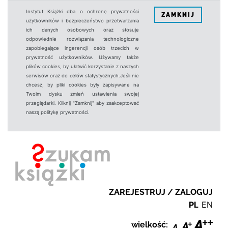
Instytut Książki dba o ochronę prywatności
ZAMKNIJ
użytkowników i bezpieczeństwo przetwarzania
ich danych osobowych oraz stosuje
odpowiednie rozwiązania technologiczne
zapobiegające ingerencji osób trzecich w
prywatność użytkowników. Używamy także
plików cookies, by ułatwić korzystanie z naszych
serwisów oraz do celów statystycznych.Jeśli nie
chcesz, by pliki cookies były zapisywane na
Twoim dysku zmień ustawienia swojej
przeglądarki. Kliknij "Zamknij" aby zaakceptować
naszą politykę prywatności.
ZAREJESTRUJ / ZALOGUJ
PL
EN
wielkość: