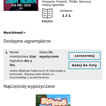
Hiszpania, Powieść, Thriller, Sensacja
(rodzaj/gatunek)
dostępne:
1 z 1
Więcej informacji
Dostępne egzemplarze
1.
Numer
Status:
Do
zarezerwuj
inwentarzowy:
6792
wypożyczenia
Sygnatura:
821-3
hisz.
dodaj do listy
Gminna Biblioteka Publiczna im. M. Dąbrowskiej
w
Komorowie
,
Wypożyczalnia Główna,
ul.
Kraszewskiego 3
,
05-806 Komorów
Najczęściej wypożyczane