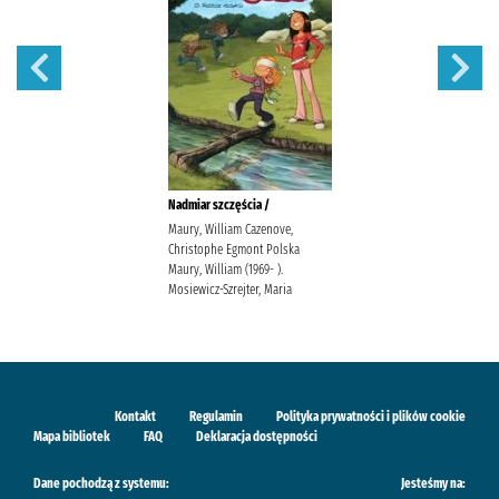
Nadmiar szczęścia /
Maury, William Cazenove,
Christophe Egmont Polska
Maury, William (1969- ).
Mosiewicz-Szrejter, Maria
Kontakt
Regulamin
Polityka prywatności i plików cookie
Mapa bibliotek
FAQ
Deklaracja dostępności
Dane pochodzą z systemu:
Jesteśmy na: