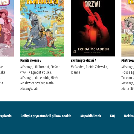
Kamila i konie /
Zamknięte drzwi /
Mistrzow
ve,
Mésange, Lili Turconi, Stefano
McFadden, Freida Zalewska,
Mésange, 
lska
(1974- ). Egmont Polska.
Joanna
House Eg
.
Mésange, Lili Lenoble, Hélène
Turconi, 
ria
Mosiewicz-Szrejter, Maria
Mésange, 
Mésange, Lili
Maria (19
egulamin
Polityka prywatności i plików cookie
Mapa bibliotek
FAQ
Deklar