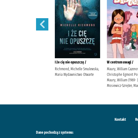
Prezent /
I że cię nie opuszczę /
W centrum uwagi /
Jensen, Louise Kleszcz, Ewa
Richmond, Michelle Smulewska,
Maury, William Cazeno
Burda Publishing Polska
Maria Wydawnictwo Otwarte
Christophe Egmont Po
Maury, William (1969- )
Mosiewicz-Szrejter, Ma
Kontakt
R
Dane pochodzą z systemu: