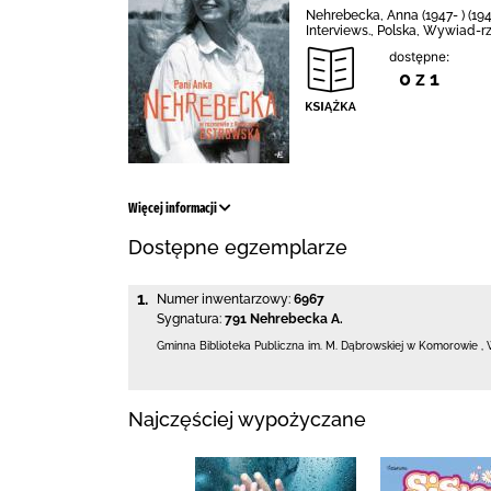
Nehrebecka, Anna (1947- ) (1947
Interviews., Polska, Wywiad-r
dostępne:
0 z 1
Więcej informacji
Dostępne egzemplarze
1.
Numer inwentarzowy:
6967
Sygnatura:
791 Nehrebecka A.
Gminna Biblioteka Publiczna im. M. Dąbrowskiej
w Komorowie
,
Najczęściej wypożyczane