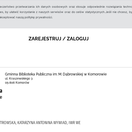
ieczeństwo przetwarzania ich danych osobowych oraz stosuje odpowiednie rozwiązania techno
, by ułatwić korzystanie z naszych serwisów oraz do celów statystycznych.Jeśli nie chcesz, by
aakceptować naszą politykę prywatności.
ZAREJESTRUJ / ZALOGUJ
Gminna Biblioteka Publiczna im. M. Dąbrowskiej w Komorowie
ul. Kraszewskiego 3
05-806 Komorów
OSTROWSKA, KATARZYNA ANTONINA WYWIAD, IWR WE