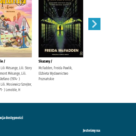
ie /
Skazany /
Magnetic battle chess /
Lili Mésange, Lili. Story
McFadden, Freida Pawlik,
mont Mésange, Lili.
Elżbieta Wydawnictwo
Stefano (1974- )
Poznańskie
Lili. Mosiewicz-Szrejter,
71- ) Lenoble, H
acja dostępności
Jesteśmy na: