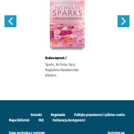
Kraina marzeń /
Sparks, Nicholas Słysz,
Magdalena Wydawnictwo
Albatros
Kontakt
Regulamin
Polityka prywatności i plików cookie
Mapa bibliotek
FAQ
Deklaracja dostępności
Dane pochodzą z systemu:
Jesteśmy na: