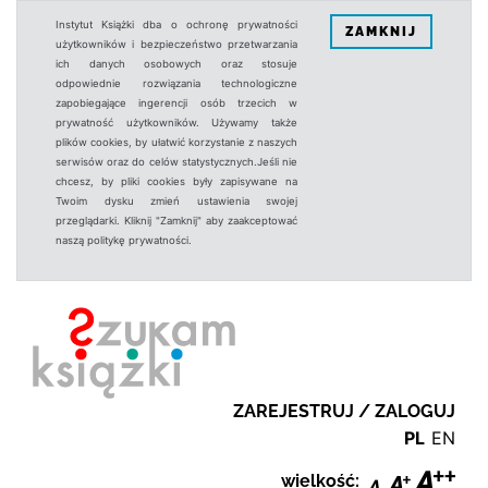
Instytut Książki dba o ochronę prywatności
ZAMKNIJ
użytkowników i bezpieczeństwo przetwarzania
ich danych osobowych oraz stosuje
odpowiednie rozwiązania technologiczne
zapobiegające ingerencji osób trzecich w
prywatność użytkowników. Używamy także
plików cookies, by ułatwić korzystanie z naszych
serwisów oraz do celów statystycznych.Jeśli nie
chcesz, by pliki cookies były zapisywane na
Twoim dysku zmień ustawienia swojej
przeglądarki. Kliknij "Zamknij" aby zaakceptować
naszą politykę prywatności.
ZAREJESTRUJ / ZALOGUJ
PL
EN
wielkość: