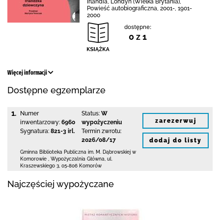
Irlandia, Londyn (Wielka Brytania),
Powieść autobiograficzna, 2001-, 1901-
2000
dostępne:
0 z 1
Więcej informacji
Dostępne egzemplarze
1.
Numer
Status:
W
zarezerwuj
inwentarzowy:
6960
wypożyczeniu
Sygnatura:
821-3 irl.
Termin zwrotu:
2026/08/17
dodaj do listy
Gminna Biblioteka Publiczna im. M. Dąbrowskiej
w
Komorowie
,
Wypożyczalnia Główna,
ul.
Kraszewskiego 3
,
05-806 Komorów
Najczęściej wypożyczane