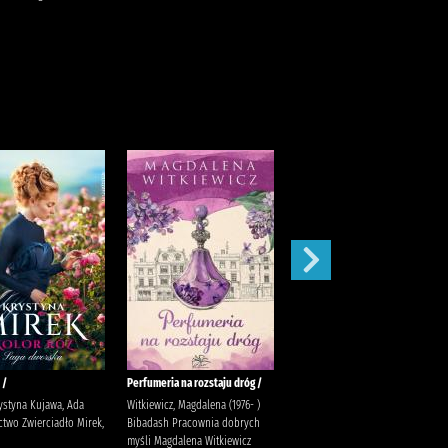
 /
Perfumeria na rozstaju dróg /
Zima w Małej Przytulnej /
ystyna Kujawa, Ada
Witkiewicz, Magdalena (1976- )
Witkiewicz, Magdalena
two Zwierciadło Mirek,
Bibadash Pracownia dobrych
myśli Magdalena Witkiewicz