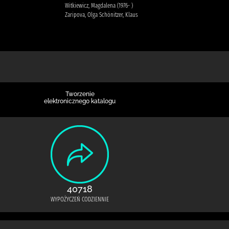
Witkiewicz, Magdalena (1976- )
Zaripova, Olga Schönitzer, Klaus
Tworzenie
elektronicznego katalogu
40718
WYPOŻYCZEŃ CODZIENNIE