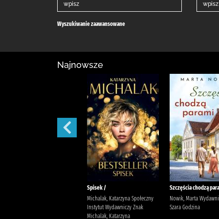
Wyszukiwanie zaawansowane
Najnowsze
Suknia utkana z tajemnic /
Spisek /
Szczęścia chodzą para
Sawicka, Agata
Michalak, Katarzyna Społeczny
Nowik, Marta Wydawn
Instytut Wydawniczy Znak
Szara Godzina
Michalak, Katarzyna