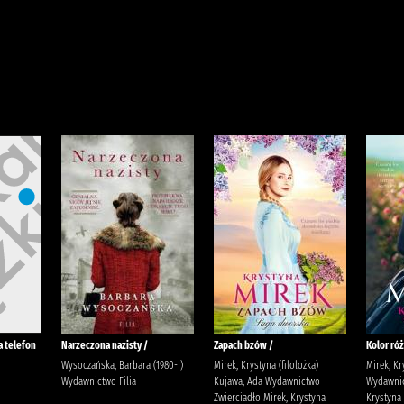
a telefon
Narzeczona nazisty /
Zapach bzów /
Kolor róż
Wysoczańska, Barbara (1980- )
Mirek, Krystyna (filolożka)
Mirek, Kr
Wydawnictwo Filia
Kujawa, Ada Wydawnictwo
Wydawnic
Zwierciadło Mirek, Krystyna
Krystyna