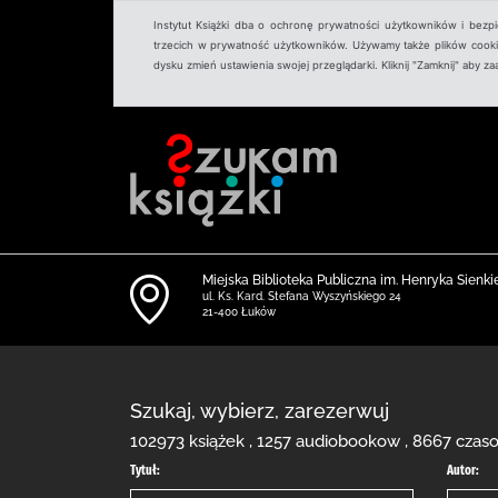
Instytut Książki dba o ochronę prywatności użytkowników i bezp
trzecich w prywatność użytkowników. Używamy także plików cookies
dysku zmień ustawienia swojej przeglądarki. Kliknij "Zamknij" aby z
Miejska Biblioteka Publiczna im. Henryka Sienkie
ul. Ks. Kard. Stefana Wyszyńskiego 24
21-400 Łuków
Szukaj, wybierz, zarezerwuj
102973 książek , 1257 audiobookow , 8667 czaso
Tytuł:
Autor: