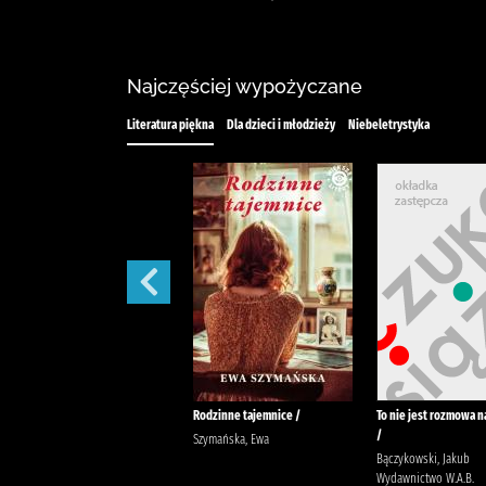
Najczęściej wypożyczane
Literatura piękna
Dla dzieci i młodzieży
Niebeletrystyka
Lena /
Rodzinne tajemnice /
To nie jest rozmowa n
/
Wysoczańska, Barbara
Szymańska, Ewa
Bączykowski, Jakub
Wydawnictwo W.A.B.