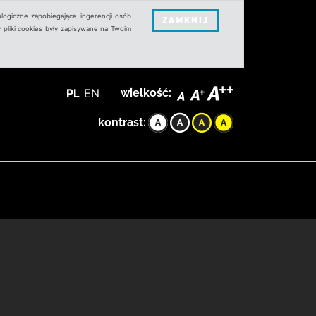
logiczne zapobiegające ingerencji osób
ZAMKNIJ
 pliki cookies były zapisywane na Twoim
PL
EN
wielkość:
kontrast: