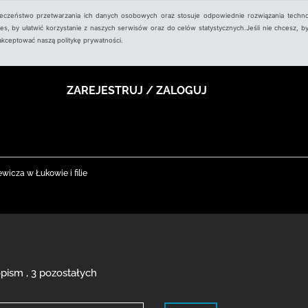
ieczeństwo przetwarzania ich danych osobowych oraz stosuje odpowiednie rozwiązania techno
, by ułatwić korzystanie z naszych serwisów oraz do celów statystycznych.Jeśli nie chcesz, by
aakceptować naszą politykę prywatności.
ZAREJESTRUJ / ZALOGUJ
wicza w Łukowie i filie
pism , 3 pozostałych