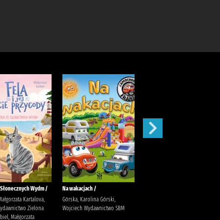
 Słonecznych Wydm /
Na wakacjach /
Archeolog /
Małgorzata Kartalova,
Górska, Karolina Górski,
Górska, Karolina Górski,
Wydawnictwo Zielona
Wojciech Wydawnictwo SBM
Wojciech Wydawnictwo SBM
iel, Małgorzata