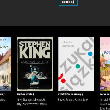
szukaj
mi /
Martwa strefa /
Z obłoków na ziemię /
Kotka ze
ictwo
King, Stephen Sokołowski,
Fiszer, Roma J. Purple Book
Korbiel, 
Krzysztof Prószyński Media
Natalie 
Sowa Korb