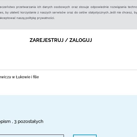
ieczeństwo przetwarzania ich danych osobowych oraz stosuje odpowiednie rozwiązania techno
, by ułatwić korzystanie z naszych serwisów oraz do celów statystycznych.Jeśli nie chcesz, by
aakceptować naszą politykę prywatności.
ZAREJESTRUJ / ZALOGUJ
wicza w Łukowie i filie
pism , 3 pozostałych