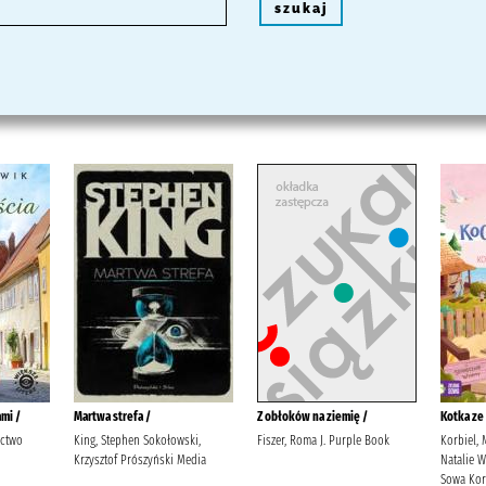
szukaj
mi /
Martwa strefa /
Z obłoków na ziemię /
Kotka ze
ictwo
King, Stephen Sokołowski,
Fiszer, Roma J. Purple Book
Korbiel, 
Krzysztof Prószyński Media
Natalie 
Sowa Korb