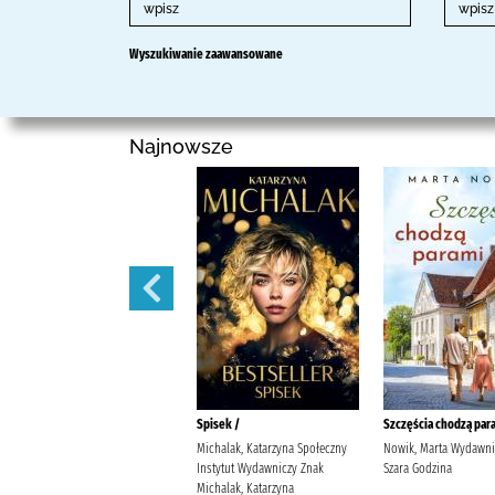
Wyszukiwanie zaawansowane
Najnowsze
Suknia utkana z tajemnic /
Spisek /
Szczęścia chodzą para
Sawicka, Agata
Michalak, Katarzyna Społeczny
Nowik, Marta Wydawn
Instytut Wydawniczy Znak
Szara Godzina
Michalak, Katarzyna