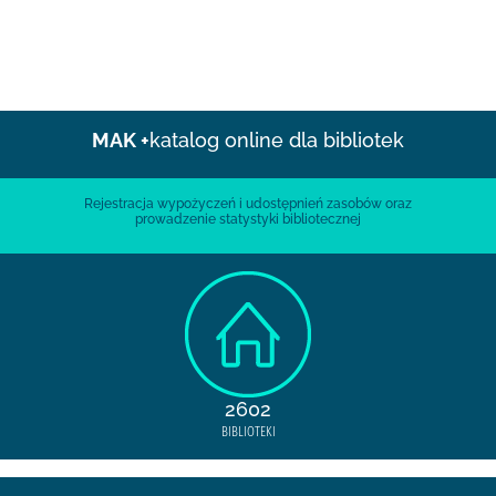
MAK +
katalog online dla bibliotek
Rejestracja wypożyczeń i udostępnień zasobów oraz
prowadzenie statystyki bibliotecznej
2602
BIBLIOTEKI