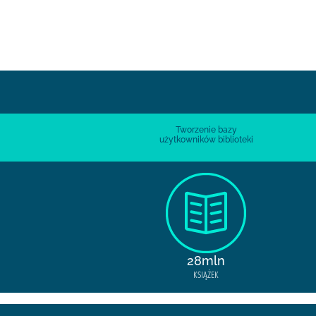
(filolog).
Tworzenie bazy
użytkowników biblioteki
28mln
KSIĄŻEK