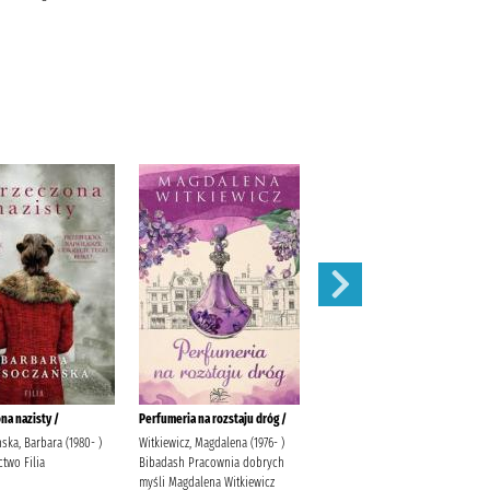
na nazisty /
Perfumeria na rozstaju dróg /
Zakochana zakonnica /
ka, Barbara (1980- )
Witkiewicz, Magdalena (1976- )
Kubik, Sylwia Wydawnictwo Filia
two Filia
Bibadash Pracownia dobrych
myśli Magdalena Witkiewicz