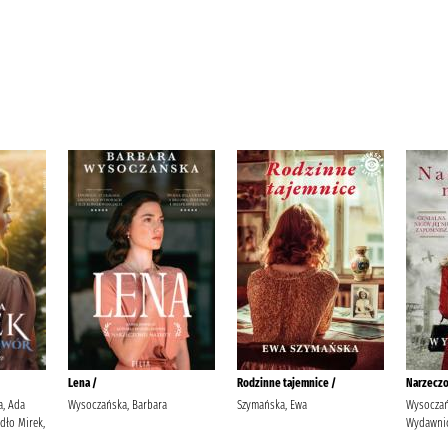
Lena /
Rodzinne tajemnice /
Narzeczo
a, Ada
Wysoczańska, Barbara
Szymańska, Ewa
Wysoczańs
dło Mirek,
Wydawnic