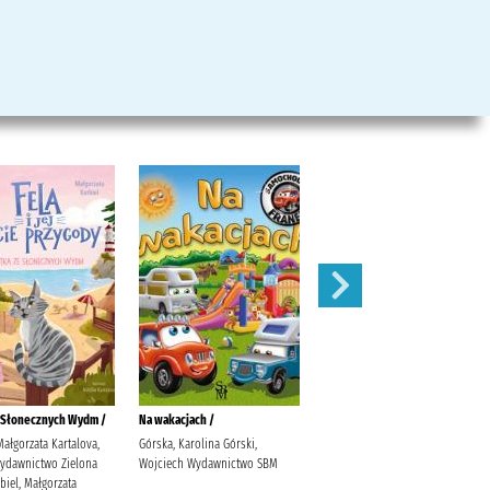
 Słonecznych Wydm /
Na wakacjach /
Archeolog /
Małgorzata Kartalova,
Górska, Karolina Górski,
Górska, Karolina Górski,
Wydawnictwo Zielona
Wojciech Wydawnictwo SBM
Wojciech Wydawnictwo SBM
iel, Małgorzata