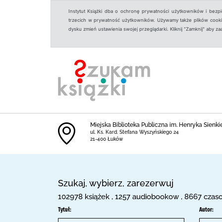
Instytut Książki dba o ochronę prywatności użytkowników i bezp
trzecich w prywatność użytkowników. Używamy także plików cookies
dysku zmień ustawienia swojej przeglądarki. Kliknij "Zamknij" aby z
Miejska Biblioteka Publiczna im. Henryka Sienkie
ul. Ks. Kard. Stefana Wyszyńskiego 24
21-400 Łuków
Szukaj, wybierz, zarezerwuj
102978 książek , 1257 audiobookow , 8667 czaso
Tytuł:
Autor: