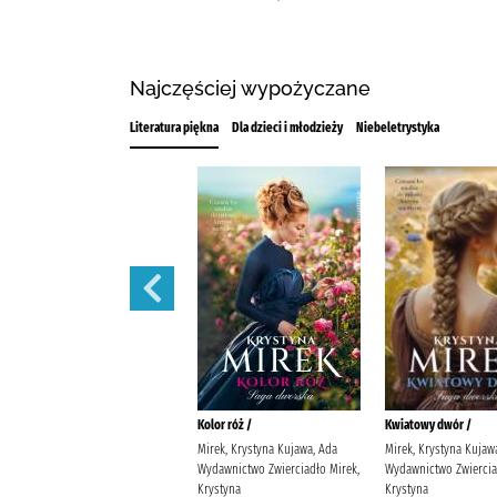
Najczęściej wypożyczane
Literatura piękna
Dla dzieci i młodzieży
Niebeletrystyka
Zapach bzów /
Kolor róż /
Kwiatowy dwór /
Mirek, Krystyna (filolożka)
Mirek, Krystyna Kujawa, Ada
Mirek, Krystyna Kujaw
Kujawa, Ada Wydawnictwo
Wydawnictwo Zwierciadło Mirek,
Wydawnictwo Zwiercia
Zwierciadło Mirek, Krystyna
Krystyna
Krystyna