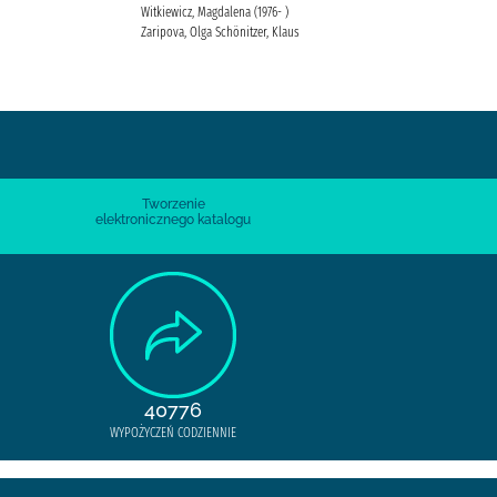
Witkiewicz, Magdalena (1976- )
Zaripova, Olga Schönitzer, Klaus
Tworzenie
elektronicznego katalogu
40776
WYPOŻYCZEŃ CODZIENNIE