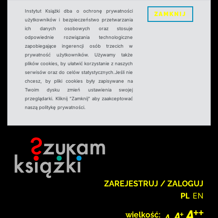
Instytut Książki dba o ochronę prywatności
ZAMKNIJ
użytkowników i bezpieczeństwo przetwarzania
ich danych osobowych oraz stosuje
odpowiednie rozwiązania technologiczne
zapobiegające ingerencji osób trzecich w
prywatność użytkowników. Używamy także
plików cookies, by ułatwić korzystanie z naszych
serwisów oraz do celów statystycznych.Jeśli nie
chcesz, by pliki cookies były zapisywane na
Twoim dysku zmień ustawienia swojej
przeglądarki. Kliknij "Zamknij" aby zaakceptować
naszą politykę prywatności.
ZAREJESTRUJ / ZALOGUJ
PL
EN
wielkość: