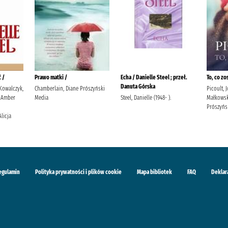
 /
Prawo matki /
Echa / Danielle Steel ; przeł.
To, co zo
Danuta Górska
 Kowalczyk,
Chamberlain, Diane Prószyński
Picoult, 
 Amber
Media
Steel, Danielle (1948- ).
Małkowsk
Prószyńs
Alicja
egulamin
Polityka prywatności i plików cookie
Mapa bibliotek
FAQ
Deklar