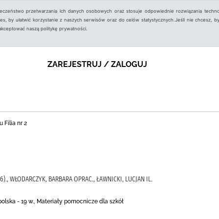
ieczeństwo przetwarzania ich danych osobowych oraz stosuje odpowiednie rozwiązania techno
, by ułatwić korzystanie z naszych serwisów oraz do celów statystycznych.Jeśli nie chcesz, by
aakceptować naszą politykę prywatności.
ZAREJESTRUJ / ZALOGUJ
 Filia nr 2
6)., WŁODARCZYK, BARBARA OPRAC., ŁAWNICKI, LUCJAN IL.
olska - 19 w., Materiały pomocnicze dla szkół