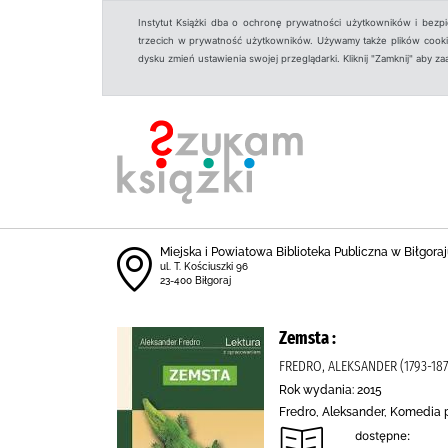
Instytut Książki dba o ochronę prywatności użytkowników i bezp
trzecich w prywatność użytkowników. Używamy także plików cookies
dysku zmień ustawienia swojej przeglądarki. Kliknij "Zamknij" aby z
Miejska i Powiatowa Biblioteka Publiczna w Biłgoraju
ul. T. Kościuszki 96
23-400 Biłgoraj
Zemsta :
FREDRO, ALEKSANDER (1793-187
Rok wydania: 2015
Fredro, Aleksander, Komedia p
dostępne: