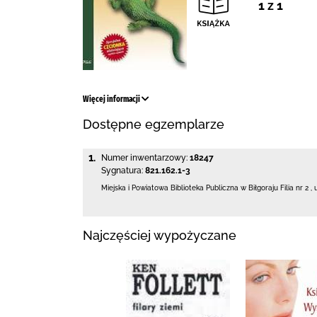
1 z 1
Więcej informacji
Dostępne egzemplarze
1.
Numer inwentarzowy:
18247
Sygnatura:
821.162.1-3
Miejska i Powiatowa Biblioteka Publiczna
w Biłgoraju Filia nr 2
,
Najczęściej wypożyczane