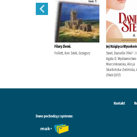
Filary Ziemi.
Filary Ziemi.
Jej Książęca Wysokość
Follett, Ken Sitek, Grzegorz
Follett, Ken Sitek, Grzegorz
Steel, Danielle (1947- )
Agata D. Wydawnictwo
Marcinkowska, Alicja
Skarbińska-Zielińska, 
(1949-2017)
Kontakt
R
Dane pochodzą z systemu: