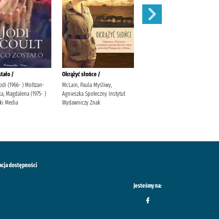
stało /
Okrążyć słońce /
Behawiorysta /
Jodi (1966- ) Moltzan-
McLain, Paula Myśliwy,
Mróz, Remigiusz (1987- )
a, Magdalena (1975- )
Agnieszka Społeczny Instytut
Wydawnictwo Filia Wydawnictwo
ki Media
Wydawniczy Znak
Filia
acja dostępności
Jesteśmy na: