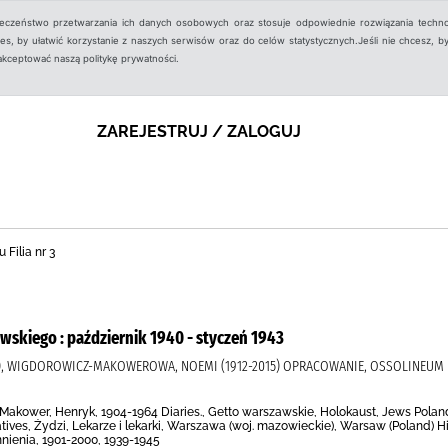
ieczeństwo przetwarzania ich danych osobowych oraz stosuje odpowiednie rozwiązania techno
, by ułatwić korzystanie z naszych serwisów oraz do celów statystycznych.Jeśli nie chcesz, by
aakceptować naszą politykę prywatności.
ZAREJESTRUJ / ZALOGUJ
 Filia nr 3
wskiego : październik 1940 - styczeń 1943
4), WIGDOROWICZ-MAKOWEROWA, NOEMI (1912-2015) OPRACOWANIE, OSSOLINEUM
Makower, Henryk, 1904-1964 Diaries., Getto warszawskie, Holokaust, Jews Poland
ives, Żydzi, Lekarze i lekarki, Warszawa (woj. mazowieckie), Warsaw (Poland) H
mnienia, 1901-2000, 1939-1945