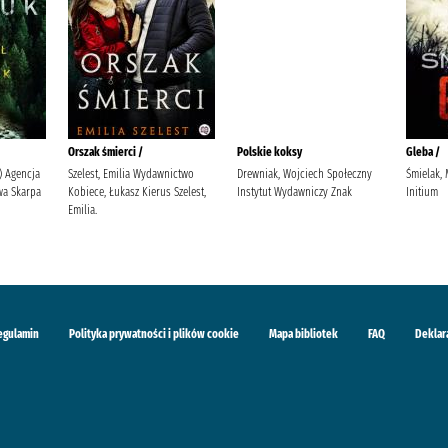
Orszak śmierci /
Polskie koksy
Gleba /
 ) Agencja
Szelest, Emilia Wydawnictwo
Drewniak, Wojciech Społeczny
Śmielak,
a Skarpa
Kobiece, Łukasz Kierus Szelest,
Instytut Wydawniczy Znak
Initium
Emilia.
egulamin
Polityka prywatności i plików cookie
Mapa bibliotek
FAQ
Deklar