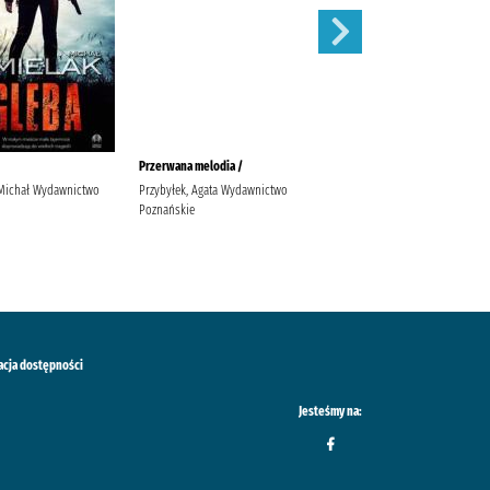
Przerwana melodia /
Ona i dom, który tańczy /
 Michał Wydawnictwo
Przybyłek, Agata Wydawnictwo
Sobczak, Małgorzata Oliwia
Poznańskie
Grupa Wydawnicza Foksal
acja dostępności
Jesteśmy na: