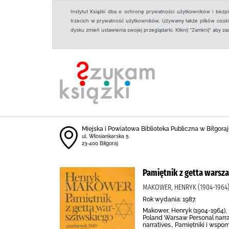
Instytut Książki dba o ochronę prywatności użytkowników i bezp
trzecich w prywatność użytkowników. Używamy także plików cookies
dysku zmień ustawienia swojej przeglądarki. Kliknij "Zamknij" aby z
Miejska i Powiatowa Biblioteka Publiczna w Biłgoraju
ul. Włosiankarska 5
23-400 Biłgoraj
Pamiętnik z getta warsza
MAKOWER, HENRYK (1904-196
Rok wydania: 1987.
Makower, Henryk (1904-1964), 
Poland Warsaw Personal narrat
narratives., Pamiętniki i wspo