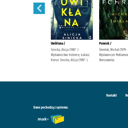
Diabli taniec /
Uwikłana /
Pomruk /
Szelest, Emilia Wydawnictwo
Sinicka, Alicja (1987- )
Śmielak, Michał (1979-
Kobiece, Łukasz Kierus Szelest,
Wydawnictwo Kobiece, Łukasz
Wydawniczo-Reklamow
Emilia.
Kierus Sinicka, Alicja (1987- ).
Warszawska
Kontakt
R
Dane pochodzą z systemu: