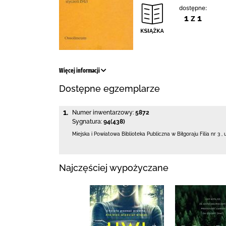
dostępne:
1 z 1
Więcej informacji
Dostępne egzemplarze
1.
Numer inwentarzowy:
5872
Sygnatura:
94(438)
Miejska i Powiatowa Biblioteka Publiczna
w Biłgoraju Filia nr 3
,
Najczęściej wypożyczane