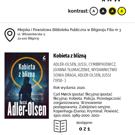
kontrast:
Miejska i Powiatowa Biblioteka Publiczna w Biłgoraju Filia nr 3
ul. Włosiankarska 5
23-400 Biłgoraj
Kobieta z blizną
ADLER-OLSEN, JUSSI, CYMBRYKIEWICZ,
JOANNA TŁUMACZENIE, WYDAWNICTWO
SONIA DRAGA, ADLER-OLSEN, JUSSI
(1950- ).
Rok wydania: 2020.
Carl Mørck (postać fikcyjna) (postać
fikcyjna), Kobieta, Policja, Przestępczość
zorganizowana, Wznowienie
postępowania, Zabójstwo seryjne,
Kopenhaga (Dania), Kryminał, Powieść,
1901-2000, 1989-2000, 2001-
dostępne:
0 z 1