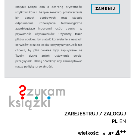
Instytut Książki dba o ochronę prywatności
ZAMKNIJ
użytkowników i bezpieczeństwo przetwarzania
ich danych osobowych oraz stosuje
odpowiednie rozwiązania technologiczne
zapobiegające ingerencji osób trzecich w
prywatność użytkowników. Używamy także
plików cookies, by ułatwić korzystanie z naszych
serwisów oraz do celów statystycznych.Jeśli nie
chcesz, by pliki cookies były zapisywane na
Twoim dysku zmień ustawienia swojej
przeglądarki. Kliknij "Zamknij" aby zaakceptować
naszą politykę prywatności.
ZAREJESTRUJ / ZALOGUJ
PL
EN
wielkość: