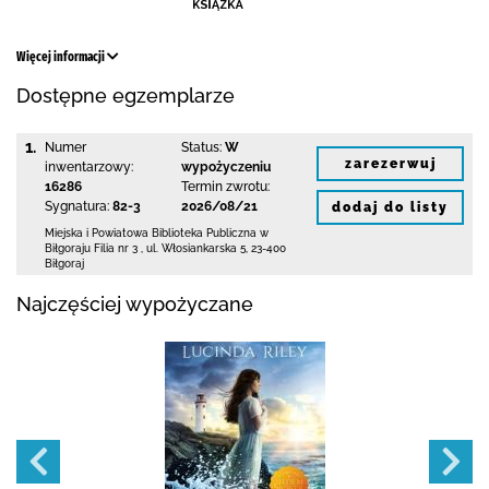
Więcej informacji
Dostępne egzemplarze
1.
Numer
Status:
W
zarezerwuj
inwentarzowy:
wypożyczeniu
16286
Termin zwrotu:
Sygnatura:
82-3
2026/08/21
dodaj do listy
Miejska i Powiatowa Biblioteka Publiczna
w
Biłgoraju Filia nr 3
,
ul. Włosiankarska 5
,
23-400
Biłgoraj
Najczęściej wypożyczane