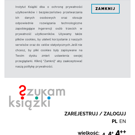
Instytut Książki dba o ochronę prywatności
ZAMKNIJ
użytkowników i bezpieczeństwo przetwarzania
ich danych osobowych oraz stosuje
odpowiednie rozwiązania technologiczne
zapobiegające ingerencji osób trzecich w
prywatność użytkowników. Używamy także
plików cookies, by ułatwić korzystanie z naszych
serwisów oraz do celów statystycznych.Jeśli nie
chcesz, by pliki cookies były zapisywane na
Twoim dysku zmień ustawienia swojej
przeglądarki. Kliknij "Zamknij" aby zaakceptować
naszą politykę prywatności.
ZAREJESTRUJ / ZALOGUJ
PL
EN
wielkość: