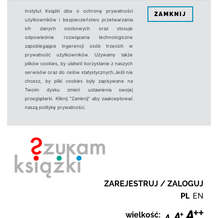
Instytut Książki dba o ochronę prywatności
ZAMKNIJ
użytkowników i bezpieczeństwo przetwarzania
ich danych osobowych oraz stosuje
odpowiednie rozwiązania technologiczne
zapobiegające ingerencji osób trzecich w
prywatność użytkowników. Używamy także
plików cookies, by ułatwić korzystanie z naszych
serwisów oraz do celów statystycznych.Jeśli nie
chcesz, by pliki cookies były zapisywane na
Twoim dysku zmień ustawienia swojej
przeglądarki. Kliknij "Zamknij" aby zaakceptować
naszą politykę prywatności.
ZAREJESTRUJ / ZALOGUJ
PL
EN
wielkość: