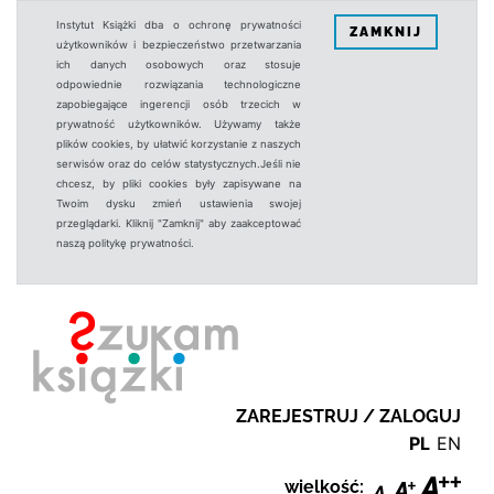
Instytut Książki dba o ochronę prywatności
ZAMKNIJ
użytkowników i bezpieczeństwo przetwarzania
ich danych osobowych oraz stosuje
odpowiednie rozwiązania technologiczne
zapobiegające ingerencji osób trzecich w
prywatność użytkowników. Używamy także
plików cookies, by ułatwić korzystanie z naszych
serwisów oraz do celów statystycznych.Jeśli nie
chcesz, by pliki cookies były zapisywane na
Twoim dysku zmień ustawienia swojej
przeglądarki. Kliknij "Zamknij" aby zaakceptować
naszą politykę prywatności.
ZAREJESTRUJ / ZALOGUJ
PL
EN
wielkość: