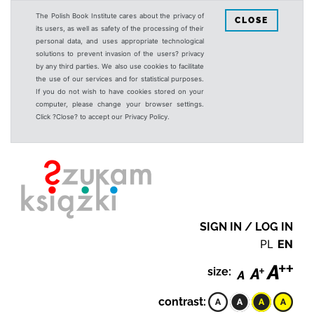
The Polish Book Institute cares about the privacy of
CLOSE
its users, as well as safety of the processing of their
personal data, and uses appropriate technological
solutions to prevent invasion of the users? privacy
by any third parties. We also use cookies to facilitate
the use of our services and for statistical purposes.
If you do not wish to have cookies stored on your
computer, please change your browser settings.
Click ?Close? to accept our Privacy Policy.
SIGN IN / LOG IN
PL
EN
size:
contrast: