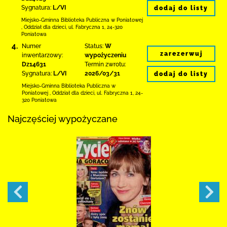
Sygnatura:
L/VI
dodaj do listy
Miejsko-Gminna Biblioteka Publiczna w Poniatowej
,
Oddział dla dzieci,
ul. Fabryczna 1
,
24-320
Poniatowa
4.
Numer
Status:
W
zarezerwuj
inwentarzowy:
wypożyczeniu
Dz14631
Termin zwrotu:
Sygnatura:
L/VI
2026/03/31
dodaj do listy
Miejsko-Gminna Biblioteka Publiczna w
Poniatowej
,
Oddział dla dzieci,
ul. Fabryczna 1
,
24-
320 Poniatowa
Najczęściej wypożyczane