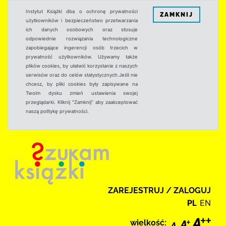
Instytut Książki dba o ochronę prywatności
ZAMKNIJ
użytkowników i bezpieczeństwo przetwarzania
ich danych osobowych oraz stosuje
odpowiednie rozwiązania technologiczne
zapobiegające ingerencji osób trzecich w
prywatność użytkowników. Używamy także
plików cookies, by ułatwić korzystanie z naszych
serwisów oraz do celów statystycznych.Jeśli nie
chcesz, by pliki cookies były zapisywane na
Twoim dysku zmień ustawienia swojej
przeglądarki. Kliknij "Zamknij" aby zaakceptować
naszą politykę prywatności.
ZAREJESTRUJ / ZALOGUJ
PL
EN
wielkość: