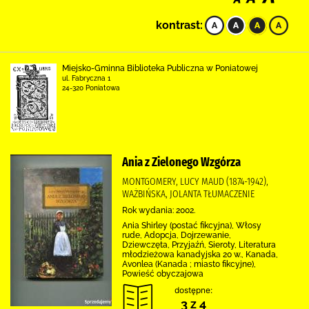
kontrast:
Miejsko-Gminna Biblioteka Publiczna w Poniatowej
ul. Fabryczna 1
24-320 Poniatowa
Ania z Zielonego Wzgórza
MONTGOMERY, LUCY MAUD (1874-1942),
WAŻBIŃSKA, JOLANTA TŁUMACZENIE
Rok wydania: 2002.
Ania Shirley (postać fikcyjna), Włosy
rude, Adopcja, Dojrzewanie,
Dziewczęta, Przyjaźń, Sieroty, Literatura
młodzieżowa kanadyjska 20 w., Kanada,
Avonlea (Kanada ; miasto fikcyjne),
Powieść obyczajowa
dostępne:
3 z 4