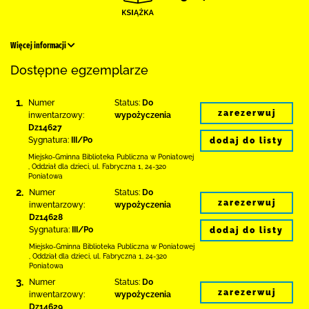
Więcej informacji
Dostępne egzemplarze
1.
Numer
Status:
Do
zarezerwuj
inwentarzowy:
wypożyczenia
Dz14627
Sygnatura:
III/Po
dodaj do listy
Miejsko-Gminna Biblioteka Publiczna w Poniatowej
,
Oddział dla dzieci,
ul. Fabryczna 1
,
24-320
Poniatowa
2.
Numer
Status:
Do
zarezerwuj
inwentarzowy:
wypożyczenia
Dz14628
Sygnatura:
III/Po
dodaj do listy
Miejsko-Gminna Biblioteka Publiczna w Poniatowej
,
Oddział dla dzieci,
ul. Fabryczna 1
,
24-320
Poniatowa
3.
Numer
Status:
Do
zarezerwuj
inwentarzowy:
wypożyczenia
Dz14629