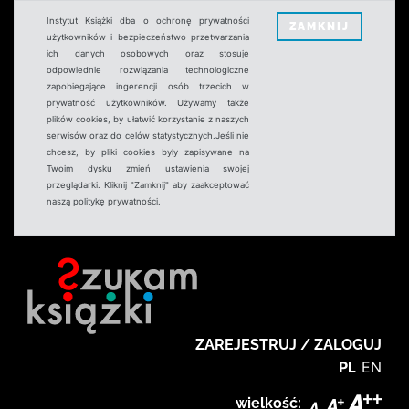
Instytut Książki dba o ochronę prywatności
ZAMKNIJ
użytkowników i bezpieczeństwo przetwarzania
ich danych osobowych oraz stosuje
odpowiednie rozwiązania technologiczne
zapobiegające ingerencji osób trzecich w
prywatność użytkowników. Używamy także
plików cookies, by ułatwić korzystanie z naszych
serwisów oraz do celów statystycznych.Jeśli nie
chcesz, by pliki cookies były zapisywane na
Twoim dysku zmień ustawienia swojej
przeglądarki. Kliknij "Zamknij" aby zaakceptować
naszą politykę prywatności.
ZAREJESTRUJ / ZALOGUJ
PL
EN
wielkość: