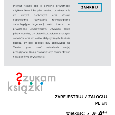
Instytut Książki dba o ochronę prywatności
ZAMKNIJ
użytkowników i bezpieczeństwo przetwarzania
ich danych osobowych oraz stosuje
odpowiednie rozwiązania technologiczne
zapobiegające ingerencji osób trzecich w
prywatność użytkowników. Używamy także
plików cookies, by ułatwić korzystanie z naszych
serwisów oraz do celów statystycznych.Jeśli nie
chcesz, by pliki cookies były zapisywane na
Twoim dysku zmień ustawienia swojej
przeglądarki. Kliknij "Zamknij" aby zaakceptować
naszą politykę prywatności.
ZAREJESTRUJ / ZALOGUJ
PL
EN
wielkość: