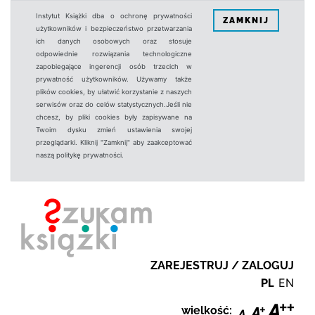
Instytut Książki dba o ochronę prywatności
ZAMKNIJ
użytkowników i bezpieczeństwo przetwarzania
ich danych osobowych oraz stosuje
odpowiednie rozwiązania technologiczne
zapobiegające ingerencji osób trzecich w
prywatność użytkowników. Używamy także
plików cookies, by ułatwić korzystanie z naszych
serwisów oraz do celów statystycznych.Jeśli nie
chcesz, by pliki cookies były zapisywane na
Twoim dysku zmień ustawienia swojej
przeglądarki. Kliknij "Zamknij" aby zaakceptować
naszą politykę prywatności.
ZAREJESTRUJ / ZALOGUJ
PL
EN
wielkość: