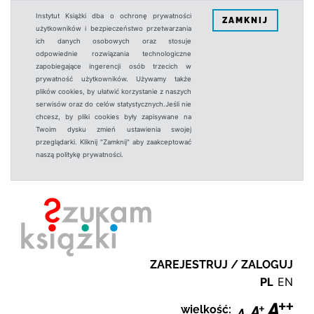
Instytut Książki dba o ochronę prywatności
ZAMKNIJ
użytkowników i bezpieczeństwo przetwarzania
ich danych osobowych oraz stosuje
odpowiednie rozwiązania technologiczne
zapobiegające ingerencji osób trzecich w
prywatność użytkowników. Używamy także
plików cookies, by ułatwić korzystanie z naszych
serwisów oraz do celów statystycznych.Jeśli nie
chcesz, by pliki cookies były zapisywane na
Twoim dysku zmień ustawienia swojej
przeglądarki. Kliknij "Zamknij" aby zaakceptować
naszą politykę prywatności.
ZAREJESTRUJ / ZALOGUJ
PL
EN
wielkość: