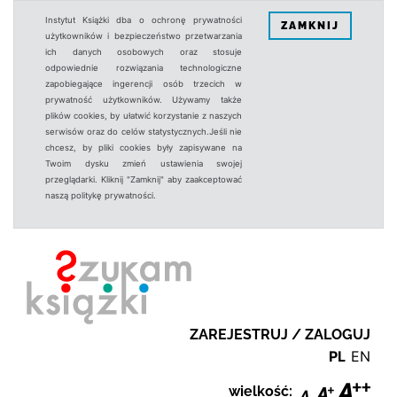
Instytut Książki dba o ochronę prywatności
ZAMKNIJ
użytkowników i bezpieczeństwo przetwarzania
ich danych osobowych oraz stosuje
odpowiednie rozwiązania technologiczne
zapobiegające ingerencji osób trzecich w
prywatność użytkowników. Używamy także
plików cookies, by ułatwić korzystanie z naszych
serwisów oraz do celów statystycznych.Jeśli nie
chcesz, by pliki cookies były zapisywane na
Twoim dysku zmień ustawienia swojej
przeglądarki. Kliknij "Zamknij" aby zaakceptować
naszą politykę prywatności.
ZAREJESTRUJ / ZALOGUJ
PL
EN
wielkość: