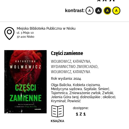
kontrast:
Miejska Biblioteka Publiczna w Nisku
ul. 3 Maja 10
37-400 Nisko
Części zamienne
WOLWOWICZ, KATARZYNA,
WYDAWNICTWO ZWIERCIADŁO,
WOLWOWICZ, KATARZYNA
Rok wydania: 2024.
Olga Balicka, Kobieta ciężarna,
Medycyna sądowa, Szpitale, Śmierć,
Tajemnica, Znieważenie zwłok, Zwłoki,
Jelenia Góra (woj. dolnośląskie ; okolice),
Kryminał, Powieść
dostępne:
1 z 1