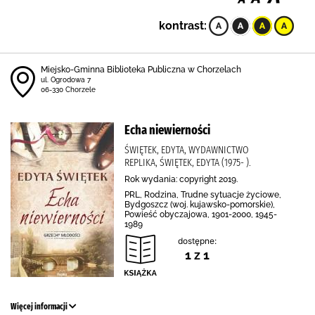
kontrast:
Miejsko-Gminna Biblioteka Publiczna w Chorzelach
ul. Ogrodowa 7
06-330 Chorzele
Echa niewierności
ŚWIĘTEK, EDYTA, WYDAWNICTWO
REPLIKA, ŚWIĘTEK, EDYTA (1975- ).
Rok wydania: copyright 2019.
PRL, Rodzina, Trudne sytuacje życiowe,
Bydgoszcz (woj. kujawsko-pomorskie),
Powieść obyczajowa, 1901-2000, 1945-
1989
dostępne:
1 z 1
Więcej informacji