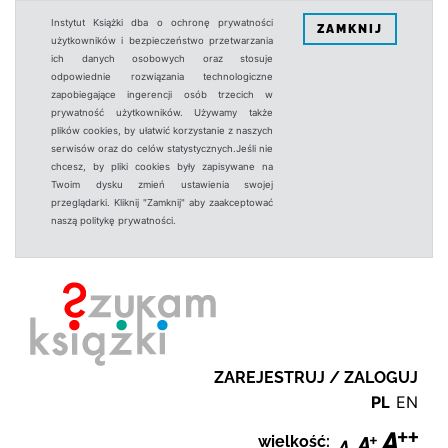
Instytut Książki dba o ochronę prywatności
ZAMKNIJ
użytkowników i bezpieczeństwo przetwarzania
ich danych osobowych oraz stosuje
odpowiednie rozwiązania technologiczne
zapobiegające ingerencji osób trzecich w
prywatność użytkowników. Używamy także
plików cookies, by ułatwić korzystanie z naszych
serwisów oraz do celów statystycznych.Jeśli nie
chcesz, by pliki cookies były zapisywane na
Twoim dysku zmień ustawienia swojej
przeglądarki. Kliknij "Zamknij" aby zaakceptować
naszą politykę prywatności.
ZAREJESTRUJ / ZALOGUJ
PL
EN
wielkość: