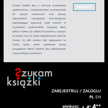
Instytut Książki dba o ochronę prywatności
ZAMKNIJ
użytkowników i bezpieczeństwo przetwarzania
ich danych osobowych oraz stosuje
odpowiednie rozwiązania technologiczne
zapobiegające ingerencji osób trzecich w
prywatność użytkowników. Używamy także
plików cookies, by ułatwić korzystanie z naszych
serwisów oraz do celów statystycznych.Jeśli nie
chcesz, by pliki cookies były zapisywane na
Twoim dysku zmień ustawienia swojej
przeglądarki. Kliknij "Zamknij" aby zaakceptować
naszą politykę prywatności.
ZAREJESTRUJ / ZALOGUJ
PL
EN
wielkość: