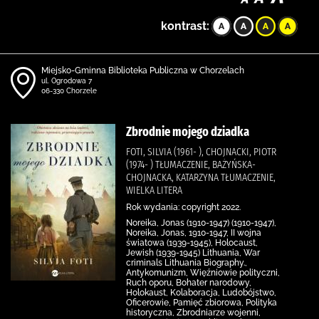
kontrast:
Miejsko-Gminna Biblioteka Publiczna w Chorzelach
ul. Ogrodowa 7
06-330 Chorzele
Zbrodnie mojego dziadka
FOTI, SILVIA (1961- ), CHOJNACKI, PIOTR
(1974- ) TŁUMACZENIE, BAŻYŃSKA-
CHOJNACKA, KATARZYNA TŁUMACZENIE,
WIELKA LITERA
Rok wydania: copyright 2022.
Noreika, Jonas (1910-1947) (1910-1947),
Noreika, Jonas, 1910-1947, II wojna
światowa (1939-1945), Holocaust,
Jewish (1939-1945) Lithuania, War
criminals Lithuania Biography.,
Antykomunizm, Więźniowie polityczni,
Ruch oporu, Bohater narodowy,
Holokaust, Kolaboracja, Ludobójstwo,
Oficerowie, Pamięć zbiorowa, Polityka
historyczna, Zbrodniarze wojenni,