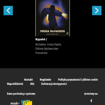
Wypadek /
McFadden, Freida Pawlik,
Elżbieta Wydawnictwo
Poznańskie
Kontakt
Regulamin
Polityka prywatności i plików cookie
Mapa bibliotek
FAQ
Deklaracja dostępności
Dane pochodzą z systemu:
Jesteśmy na: