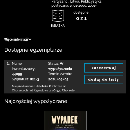
Partyzanci, Litwa, Publicystyka
polityczna, 1901-2000, 2001-
dostępne:
0 z 1
Więcej informacji
Dostępne egzemplarze
1.
Numer
Status:
W
zarezerwuj
inwentarzowy:
wypożyczeniu
44099
Termin zwrotu:
Sygnatura:
821-3
2026/09/03
dodaj do listy
Miejsko-Gminna Biblioteka Publiczna w
Chorzelach
,
ul. Ogrodowa 7
,
06-330 Chorzele
Najczęściej wypożyczane